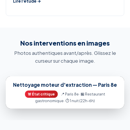
Lire l'étude →
Nos interventions en images
Photos authentiques avant/après. Glissez le
curseur sur chaque image.
⇆
AVANT
APRÈS
Nettoyage moteur d'extraction — Paris 8e
📍 Paris 8e · 🏪 Restaurant
🚨 État critique
gastronomique · ⏱️ 1 nuit (22h-6h)