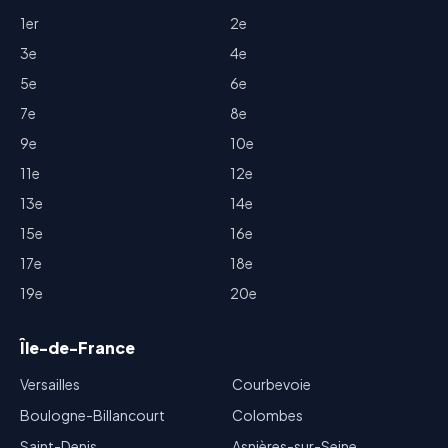
1er
2e
3e
4e
5e
6e
7e
8e
9e
10e
11e
12e
13e
14e
15e
16e
17e
18e
19e
20e
Île-de-France
Versailles
Courbevoie
Boulogne-Billancourt
Colombes
Saint-Denis
Asnières-sur-Seine