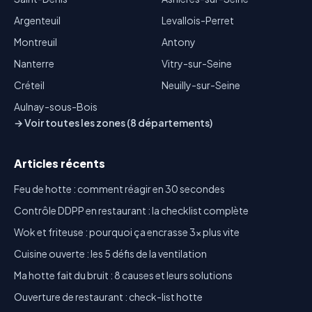
Argenteuil
Levallois-Perret
Montreuil
Antony
Nanterre
Vitry-sur-Seine
Créteil
Neuilly-sur-Seine
Aulnay-sous-Bois
→ Voir toutes les zones (8 départements)
Articles récents
Feu de hotte : comment réagir en 30 secondes
Contrôle DDPP en restaurant : la checklist complète
Wok et friteuse : pourquoi ça encrasse 3x plus vite
Cuisine ouverte : les 5 défis de la ventilation
Ma hotte fait du bruit : 8 causes et leurs solutions
Ouverture de restaurant : check-list hotte