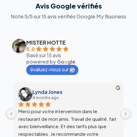
Avis Google vérifiés
Note 5/5 sur 15 avis vérifiés Google My Business
MISTER HOTTE
5.0
Basé sur 15 avis
powered by
G
o
o
g
l
e
évaluez-nous sur
s
alex siegfried
6 months ago
ervention dans le 
Équipe super clean !
is. Travail de qualité, fait 
Et des tarifs plus que 
recommande votre 