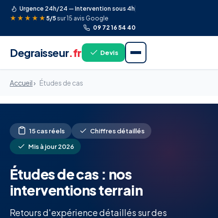
Urgence 24h/24 — Intervention sous 4h
★★★★★
5/5
sur 15 avis Google
09 72 16 54 40
Degraisseur
.fr
Devis
Accueil
›
Études de cas
15 cas réels
Chiffres détaillés
Mis à jour 2026
Études de cas : nos
interventions terrain
Retours d'expérience détaillés sur des