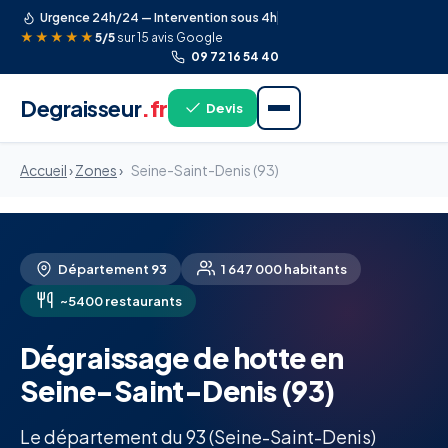
Urgence 24h/24 — Intervention sous 4h
★★★★★
5/5
sur 15 avis Google
09 72 16 54 40
Degraisseur
.fr
Devis
Accueil
›
Zones
›
Seine-Saint-Denis (93)
Département 93
1 647 000 habitants
~5400 restaurants
Dégraissage de hotte en
Seine-Saint-Denis (93)
Le département du 93 (Seine-Saint-Denis)