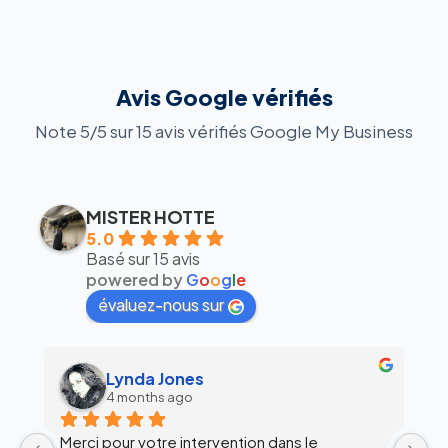
Avis Google vérifiés
Note 5/5 sur 15 avis vérifiés Google My Business
MISTER HOTTE
5.0
Basé sur 15 avis
powered by
G
o
o
g
l
e
évaluez-nous sur
alex siegfried
6 months ago
Équipe super clean !
Ul