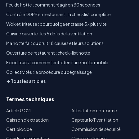
Feu de hotte : comment réagir en 30 secondes
Contrôle DDPP en restaurant : la checklist complète
Wok et friteuse : pourquoi ça encrasse 3x plus vite
Cuisine ouverte : les 5 défis de la ventilation
Ma hotte fait du bruit : 8 causes et leurs solutions
Ouverture de restaurant : check-list hotte
Food truck : comment entretenir une hotte mobile
Collectivités : la procédure du dégraissage
→ Tous les articles
Termes techniques
Article GC21
Attestation conforme
Caisson d'extraction
Capteur IoT ventilation
Certibiocide
Commission de sécurité
Conduit d'extraction
Cuisine collective