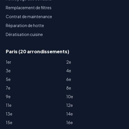
Remplacement de filtres
Contrat de maintenance
Réparation de hotte
Dératisation cuisine
Paris (20 arrondissements)
1er
2e
3e
4e
5e
6e
7e
8e
9e
10e
11e
12e
13e
14e
15e
16e