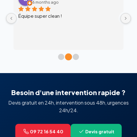
6 months ago
Équipe super clean !
Ul
 
c
l’
Besoin d'une intervention rapide ?
Devis gratuit en 24h, intervention sous 48h, urgences
24h/24.
09 72 16 54 40
Devis gratuit