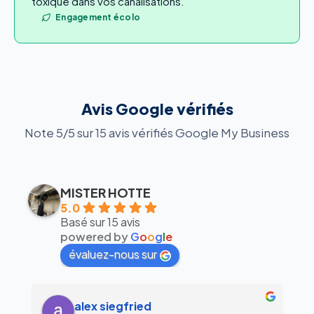
toxique dans vos canalisations.
Engagement écolo
Avis Google vérifiés
Note 5/5 sur 15 avis vérifiés Google My Business
MISTER HOTTE
5.0
Basé sur 15 avis
powered by
G
o
o
g
l
e
évaluez-nous sur
alex siegfried