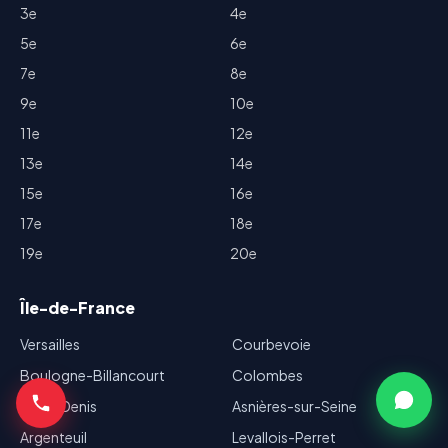
3e
4e
5e
6e
7e
8e
9e
10e
11e
12e
13e
14e
15e
16e
17e
18e
19e
20e
Île-de-France
Versailles
Courbevoie
Boulogne-Billancourt
Colombes
Saint-Denis
Asnières-sur-Seine
Argenteuil
Levallois-Perret