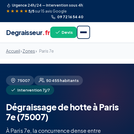
Urgence 24h/24 — Intervention sous 4h
★★★★★
5/5
sur 15 avis Google
09 72 16 54 40
Degraisseur
.fr
Devis
Accueil
›
Zones
›
Paris 7e
75007
50 455 habitants
Intervention 7j/7
Dégraissage de hotte à Paris
7e (75007)
À Paris 7e, la concurrence dense entre