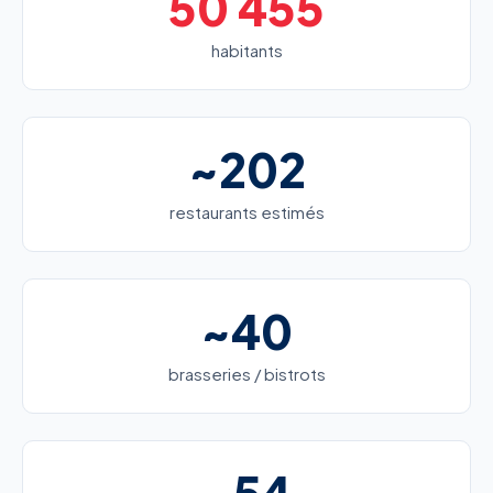
50 455
habitants
~202
restaurants estimés
~40
brasseries / bistrots
~54