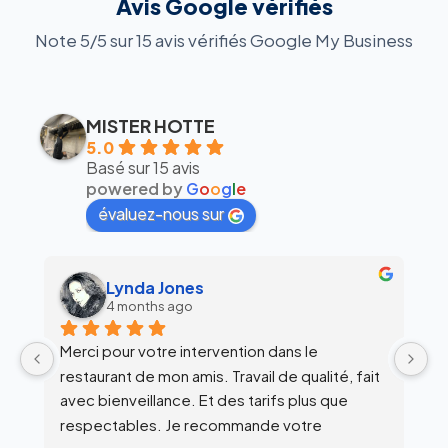
Avis Google vérifiés
Note 5/5 sur 15 avis vérifiés Google My Business
MISTER HOTTE
5.0
Basé sur 15 avis
powered by
G
o
o
g
l
e
évaluez-nous sur
Lynda Jones
al
4 months ago
6 
Merci pour votre intervention dans le 
Équipe su
restaurant de mon amis. Travail de qualité, fait 
avec bienveillance. Et des tarifs plus que 
respectables. Je recommande votre 