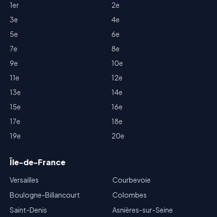
1er
2e
3e
4e
5e
6e
7e
8e
9e
10e
11e
12e
13e
14e
15e
16e
17e
18e
19e
20e
Île-de-France
Versailles
Courbevoie
Boulogne-Billancourt
Colombes
Saint-Denis
Asnières-sur-Seine