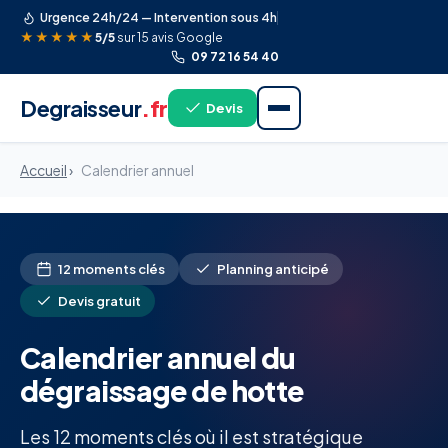
Urgence 24h/24 — Intervention sous 4h
★★★★★
5/5
sur 15 avis Google
09 72 16 54 40
Degraisseur
.fr
Devis
Accueil
›
Calendrier annuel
12 moments clés
Planning anticipé
Devis gratuit
Calendrier annuel du
dégraissage de hotte
Les 12 moments clés où il est stratégique