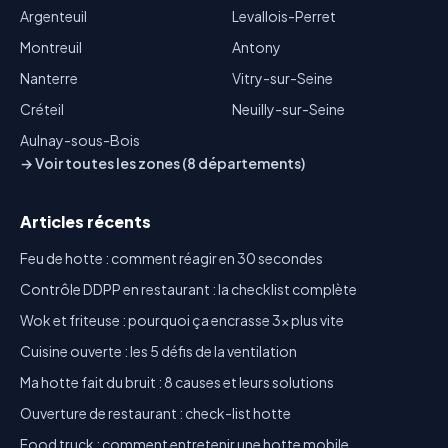
Argenteuil
Levallois-Perret
Montreuil
Antony
Nanterre
Vitry-sur-Seine
Créteil
Neuilly-sur-Seine
Aulnay-sous-Bois
→ Voir toutes les zones (8 départements)
Articles récents
Feu de hotte : comment réagir en 30 secondes
Contrôle DDPP en restaurant : la checklist complète
Wok et friteuse : pourquoi ça encrasse 3x plus vite
Cuisine ouverte : les 5 défis de la ventilation
Ma hotte fait du bruit : 8 causes et leurs solutions
Ouverture de restaurant : check-list hotte
Food truck : comment entretenir une hotte mobile