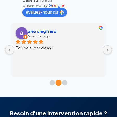
powered by
G
o
o
g
l
e
évaluez-nous sur
alex siegfried
6 months ago
Équipe super clean !
Ul
 
c
l’
Besoin d'une intervention rapide ?