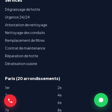
Services
Dégraissage de hotte
Urgence 24/24
Attestation de nettoyage
Nettoyage des conduits
Remplacement de filtres
Contrat de maintenance
Réparation de hotte
Dératisation cuisine
Paris (20 arrondissements)
1er
2e
3e
4e
5e
6e
7e
8e