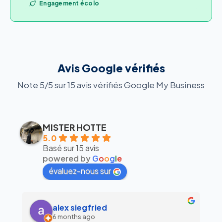
Engagement écolo
Avis Google vérifiés
Note 5/5 sur 15 avis vérifiés Google My Business
MISTER HOTTE
5.0
Basé sur 15 avis
powered by
G
o
o
g
l
e
évaluez-nous sur
alex siegfried
6 months ago