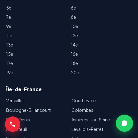
5e
6e
7e
8e
9e
10e
11e
12e
13e
14e
15e
16e
17e
18e
19e
20e
Île-de-France
Versailles
Courbevoie
Boulogne-Billancourt
Colombes
Saint-Denis
Asnières-sur-Seine
Argenteuil
Levallois-Perret