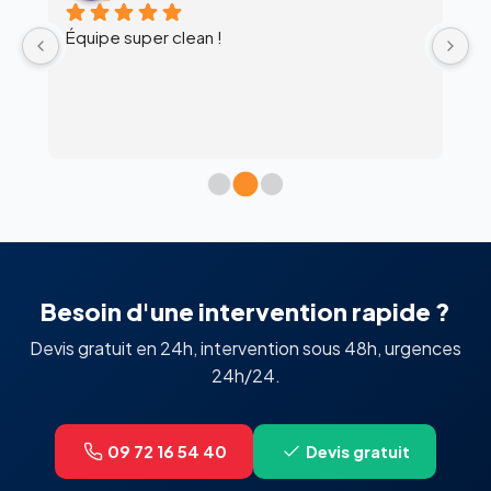
Équipe super clean !
Ul
 
c
l’
Besoin d'une intervention rapide ?
Devis gratuit en 24h, intervention sous 48h, urgences
24h/24.
09 72 16 54 40
Devis gratuit