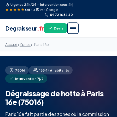
Urgence 24h/24 — Intervention sous 4h
★★★★★
5/5
sur 15 avis Google
09 72 16 54 40
Degraisseur
.fr
Devis
Accueil
›
Zones
›
Paris 16e
75016
165 446 habitants
Intervention 7j/7
Dégraissage de hotte à Paris
16e (75016)
Paris 16e fait partie des zones où la commission