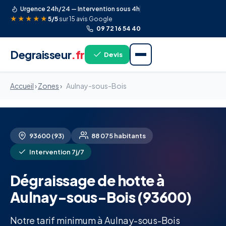
Urgence 24h/24 — Intervention sous 4h
★★★★★
5/5
sur 15 avis Google
09 72 16 54 40
Degraisseur
.fr
Devis
Accueil
›
Zones
›
Aulnay-sous-Bois
93600 (93)
88 075 habitants
Intervention 7j/7
Dégraissage de hotte à
Aulnay-sous-Bois (93600)
Notre tarif minimum à Aulnay-sous-Bois