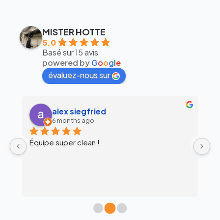
MISTER HOTTE
5.0
Basé sur 15 avis
powered by
G
o
o
g
l
e
évaluez-nous sur
alex siegfried
6 months ago
Équipe super clean !
Ul
 
c
l’