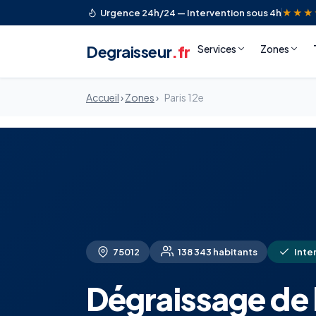
Urgence 24h/24 — Intervention sous 4h
★★★
Degraisseur
.fr
Services
Zones
Accueil
›
Zones
›
Paris 12e
75012
138 343 habitants
Inter
Dégraissage de h