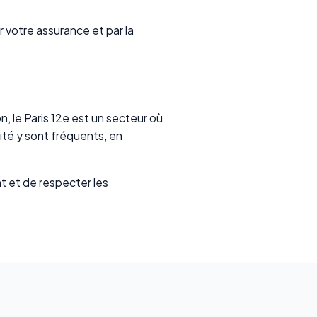
votre assurance et par la
 le Paris 12e est un secteur où
ité y sont fréquents, en
t et de respecter les