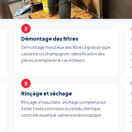
Démontage des filtres
Démontage minutieux des filtres à graisse type
cassette ou champignon, identification des
pièces à remplacer le cas échéant.
Rinçage et séchage
Rinçage à l'eau claire, séchage complet pour
éviter toute corrosion ou résidu chimique,
contrôle visuel par caméra endoscopique.