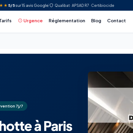
★★
5/5
sur 15 avis Google
Qualibat · APSAD R7 · Certibiocide
Tarifs
Urgence
Réglementation
Blog
Contact
vention 7j/7
otte à Paris