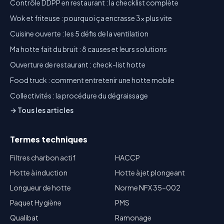
Contrôle DDPP en restaurant : la checklist complète
Wok et friteuse : pourquoi ça encrasse 3x plus vite
Cuisine ouverte : les 5 défis de la ventilation
Ma hotte fait du bruit : 8 causes et leurs solutions
Ouverture de restaurant : check-list hotte
Food truck : comment entretenir une hotte mobile
Collectivités : la procédure du dégraissage
→ Tous les articles
Termes techniques
Filtres charbon actif
HACCP
Hotte à induction
Hotte à jet plongeant
Longueur de hotte
Norme NFX 35-002
Paquet Hygiène
PMS
Qualibat
Ramonage