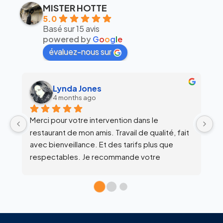
MISTER HOTTE
5.0
Basé sur 15 avis
powered by
G
o
o
g
l
e
évaluez-nous sur
alex siegfried
6 months ago
Équipe super clean !
Ul
 
c
l’