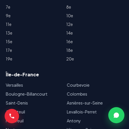
7e
8e
9e
10e
11e
12e
13e
14e
15e
16e
17e
18e
19e
20e
Île-de-France
Versailles
Courbevoie
Boulogne-Billancourt
Colombes
Saint-Denis
Asnières-sur-Seine
Argenteuil
Levallois-Perret
Montreuil
Antony