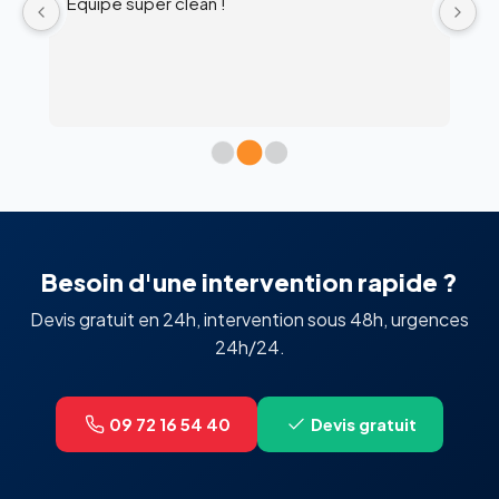
Équipe super clean !
Ul
 
c
l’
Besoin d'une intervention rapide ?
Devis gratuit en 24h, intervention sous 48h, urgences
24h/24.
09 72 16 54 40
Devis gratuit