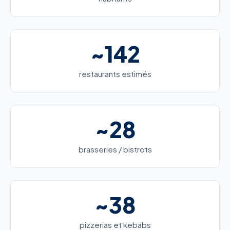
~142
restaurants estimés
~28
brasseries / bistrots
~38
pizzerias et kebabs