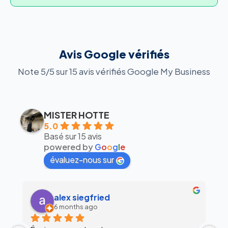
Avis Google vérifiés
Note 5/5 sur 15 avis vérifiés Google My Business
MISTER HOTTE
5.0
Basé sur 15 avis
powered by
G
o
o
g
l
e
évaluez-nous sur
alex siegfried
6 months ago