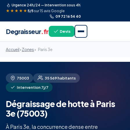
Urgence 24h/24 — Intervention sous 4h
★★★★★
5/5
sur 15 avis Google
09 72 16 54 40
Degraisseur
.fr
Devis
Accueil
›
Zones
›
Paris 3e
75003
35 569 habitants
Intervention 7j/7
Dégraissage de hotte à Paris
3e (75003)
À Paris 3e, la concurrence dense entre