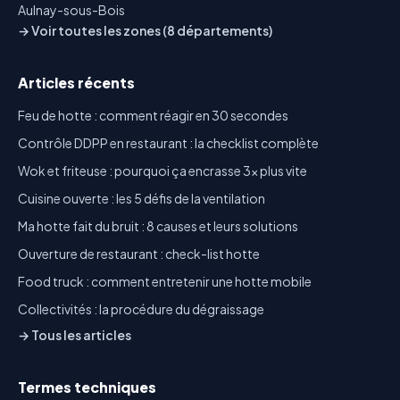
Aulnay-sous-Bois
→ Voir toutes les zones (8 départements)
Articles récents
Feu de hotte : comment réagir en 30 secondes
Contrôle DDPP en restaurant : la checklist complète
Wok et friteuse : pourquoi ça encrasse 3x plus vite
Cuisine ouverte : les 5 défis de la ventilation
Ma hotte fait du bruit : 8 causes et leurs solutions
Ouverture de restaurant : check-list hotte
Food truck : comment entretenir une hotte mobile
Collectivités : la procédure du dégraissage
→ Tous les articles
Termes techniques