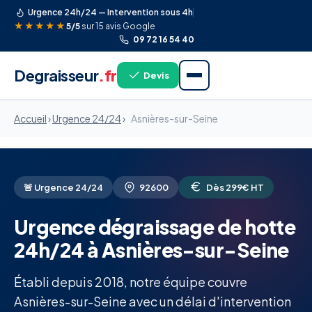
Urgence 24h/24 — Intervention sous 4h
★★★★★
5/5
sur 15 avis Google
09 72 16 54 40
Degraisseur
.fr
Devis
Accueil
›
Urgence 24/24
›
Asnières-sur-Seine
🚨 Urgence 24/24
92600
Dès 299€ HT
Urgence dégraissage de hotte
24h/24 à Asnières-sur-Seine
Établi depuis 2018, notre équipe couvre
Asnières-sur-Seine avec un délai d'intervention