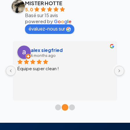
MISTER HOTTE
5.0
Basé sur 15 avis
powered by
G
o
o
g
l
e
évaluez-nous sur
alex siegfried
6 months ago
Équipe super clean !
Ul
 
c
l’