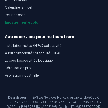
Calendrier annuel
Pour les pros
Engagement écolo
Autres services pour restaurateurs
Installation hotte EHPAD collectivité
Audit conformité collectivité EHPAD
Lavage façade vitrée boutique
Dératisation pro
Aspiration industrielle
Degraisseur.fr
- SAS Les Services Français au capital de 5000 €.
SIRET : 98773311000017 • SIREN : 987733110 • TVA : FR12987733110 •
RCS Paris B 987 733 110 • APE 8129B. Qualibat FR-98773311000017.