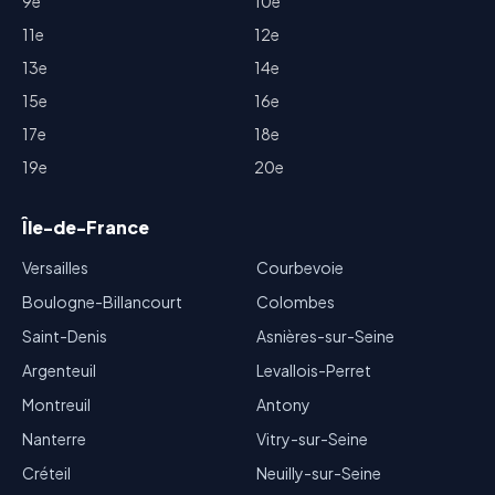
9e
10e
11e
12e
13e
14e
15e
16e
17e
18e
19e
20e
Île-de-France
Versailles
Courbevoie
Boulogne-Billancourt
Colombes
Saint-Denis
Asnières-sur-Seine
Argenteuil
Levallois-Perret
Montreuil
Antony
Nanterre
Vitry-sur-Seine
Créteil
Neuilly-sur-Seine