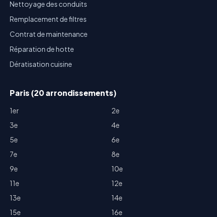
Nettoyage des conduits
Remplacement de filtres
Contrat de maintenance
Réparation de hotte
Dératisation cuisine
Paris (20 arrondissements)
1er
2e
3e
4e
5e
6e
7e
8e
9e
10e
11e
12e
13e
14e
15e
16e