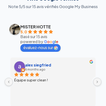
Note 5/5 sur 15 avis vérifiés Google My Business
MISTER HOTTE
5.0
Basé sur 15 avis
powered by
G
o
o
g
l
e
évaluez-nous sur
alex siegfried
6 months ago
Équipe super clean !
Ul
 
c
l’