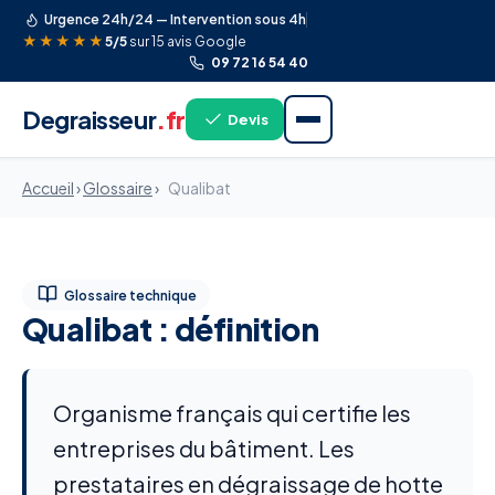
Urgence 24h/24 — Intervention sous 4h
★★★★★
5/5
sur 15 avis Google
09 72 16 54 40
Degraisseur
.fr
Devis
Accueil
›
Glossaire
›
Qualibat
Glossaire technique
Qualibat : définition
Organisme français qui certifie les
entreprises du bâtiment. Les
prestataires en dégraissage de hotte