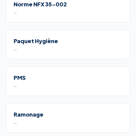
Norme NFX 35-002
…
Paquet Hygiène
…
PMS
…
Ramonage
…