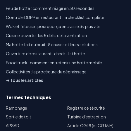
Feu de hotte : comment réagir en 30 secondes
Contrôle DDPP en restaurant : la checklist complète
Wok et friteuse : pourquoi ça encrasse 3x plus vite
Cuisine ouverte : les 5 défis de la ventilation
Ma hotte fait du bruit : 8 causes et leurs solutions
Ouverture de restaurant : check-list hotte
Food truck : comment entretenir une hotte mobile
Collectivités : la procédure du dégraissage
→ Tous les articles
Termes techniques
Ramonage
Registre de sécurité
Sortie de toit
Turbine d'extraction
APSAD
Article CG18 (et CG18 H)