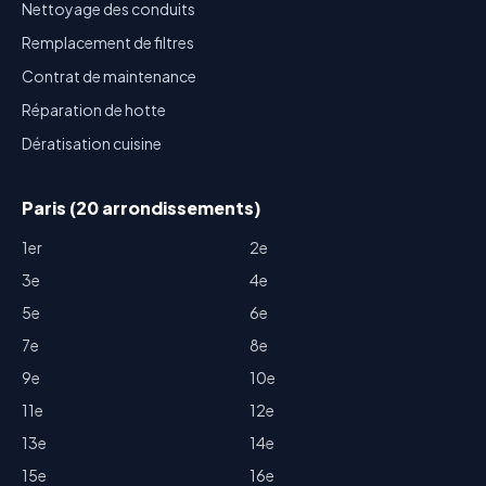
Nettoyage des conduits
Remplacement de filtres
Contrat de maintenance
Réparation de hotte
Dératisation cuisine
Paris (20 arrondissements)
1er
2e
3e
4e
5e
6e
7e
8e
9e
10e
11e
12e
13e
14e
15e
16e