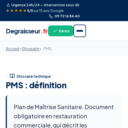
Urgence 24h/24 — Intervention sous 4h
★★★★★
5/5
sur 15 avis Google
09 72 16 54 40
Degraisseur
.fr
Devis
Accueil
›
Glossaire
›
PMS
Glossaire technique
PMS : définition
Plan de Maîtrise Sanitaire. Document
obligatoire en restauration
commerciale, qui décrit les