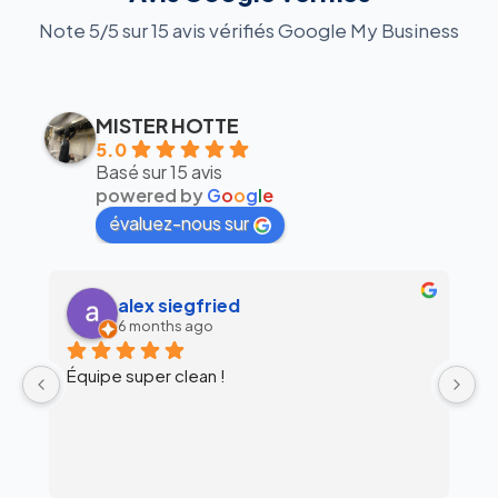
Note 5/5 sur 15 avis vérifiés Google My Business
MISTER HOTTE
5.0
Basé sur 15 avis
powered by
G
o
o
g
l
e
évaluez-nous sur
alex siegfried
6 months ago
Équipe super clean !
Ul
 
c
l’