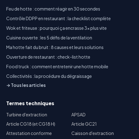
Feu de hotte : comment réagir en 30 secondes
Contrôle DDPP en restaurant : la checklist complète
Wok et friteuse : pourquoi ça encrasse 3x plus vite
Cuisine ouverte : les 5 défis de la ventilation
Ma hotte fait du bruit : 8 causes et leurs solutions
Ouverture de restaurant : check-list hotte
Food truck : comment entretenir une hotte mobile
Collectivités : la procédure du dégraissage
→ Tous les articles
Termes techniques
Turbine d'extraction
APSAD
Article CG18 (et CG18 H)
Article GC21
Attestation conforme
Caisson d'extraction