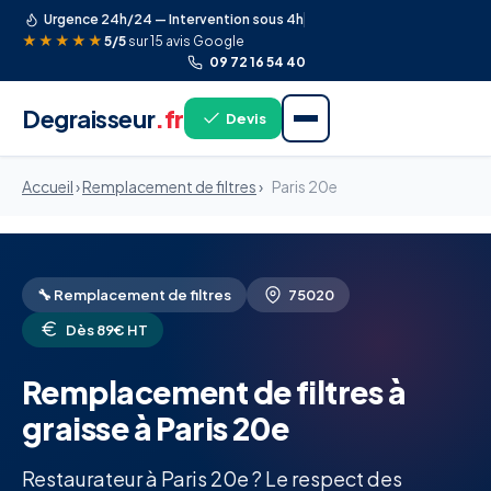
Urgence 24h/24 — Intervention sous 4h
★★★★★
5/5
sur 15 avis Google
09 72 16 54 40
Degraisseur
.fr
Devis
Accueil
›
Remplacement de filtres
›
Paris 20e
🔧 Remplacement de filtres
75020
Dès 89€ HT
Remplacement de filtres à
graisse à Paris 20e
Restaurateur à Paris 20e ? Le respect des