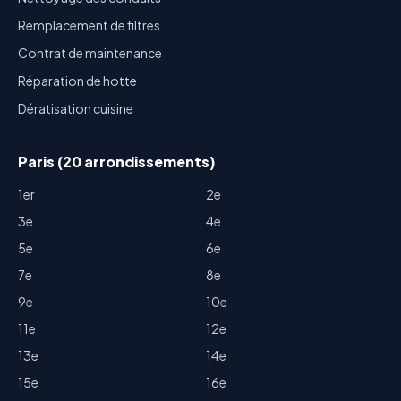
Remplacement de filtres
Contrat de maintenance
Réparation de hotte
Dératisation cuisine
Paris (20 arrondissements)
1er
2e
3e
4e
5e
6e
7e
8e
9e
10e
11e
12e
13e
14e
15e
16e