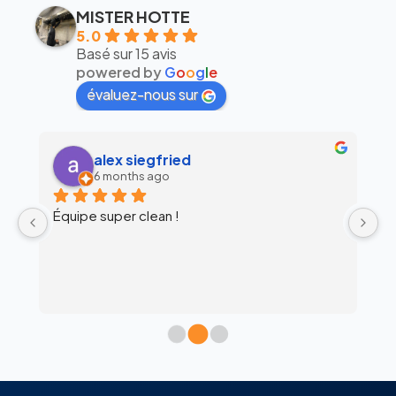
MISTER HOTTE
5.0
Basé sur 15 avis
powered by
G
o
o
g
l
e
évaluez-nous sur
alex siegfried
6 months ago
Équipe super clean !
Ul
 
c
l’