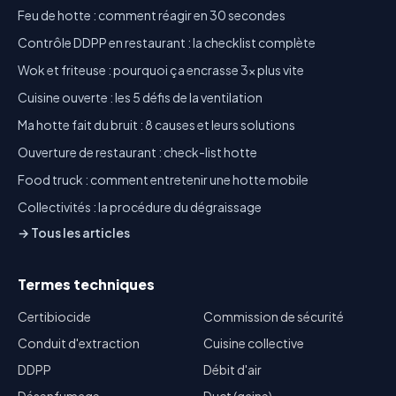
Feu de hotte : comment réagir en 30 secondes
Contrôle DDPP en restaurant : la checklist complète
Wok et friteuse : pourquoi ça encrasse 3x plus vite
Cuisine ouverte : les 5 défis de la ventilation
Ma hotte fait du bruit : 8 causes et leurs solutions
Ouverture de restaurant : check-list hotte
Food truck : comment entretenir une hotte mobile
Collectivités : la procédure du dégraissage
→ Tous les articles
Termes techniques
Certibiocide
Commission de sécurité
Conduit d'extraction
Cuisine collective
DDPP
Débit d'air