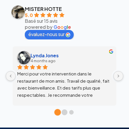
MISTER HOTTE
5.0
Basé sur 15 avis
powered by
G
o
o
g
l
e
évaluez-nous sur
Lynda Jones
4 months ago
Merci pour votre intervention dans le 
É
restaurant de mon amis. Travail de qualité, fait 
avec bienveillance. Et des tarifs plus que 
respectables. Je recommande votre 
établissement à tout le monde. Merci.