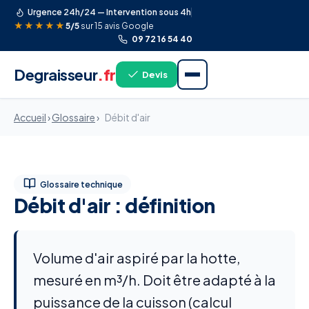
Urgence 24h/24 — Intervention sous 4h
★★★★★
5/5
sur 15 avis Google
09 72 16 54 40
Degraisseur
.fr
Devis
Accueil
›
Glossaire
›
Débit d'air
Glossaire technique
Débit d'air : définition
Volume d'air aspiré par la hotte,
mesuré en m³/h. Doit être adapté à la
puissance de la cuisson (calcul