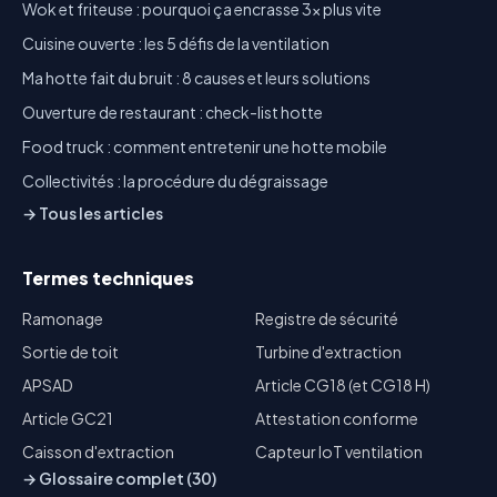
Wok et friteuse : pourquoi ça encrasse 3x plus vite
Cuisine ouverte : les 5 défis de la ventilation
Ma hotte fait du bruit : 8 causes et leurs solutions
Ouverture de restaurant : check-list hotte
Food truck : comment entretenir une hotte mobile
Collectivités : la procédure du dégraissage
→ Tous les articles
Termes techniques
Ramonage
Registre de sécurité
Sortie de toit
Turbine d'extraction
APSAD
Article CG18 (et CG18 H)
Article GC21
Attestation conforme
Caisson d'extraction
Capteur IoT ventilation
→ Glossaire complet (30)