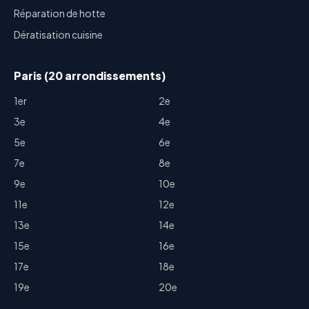
Réparation de hotte
Dératisation cuisine
Paris (20 arrondissements)
1er
2e
3e
4e
5e
6e
7e
8e
9e
10e
11e
12e
13e
14e
15e
16e
17e
18e
19e
20e