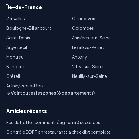
Île-de-France
Versailles
Courbevoie
Boulogne-Billancourt
Colombes
Saint-Denis
Asnières-sur-Seine
Argenteuil
Levallois-Perret
Montreuil
Antony
Nanterre
Vitry-sur-Seine
Créteil
Neuilly-sur-Seine
Aulnay-sous-Bois
→ Voir toutes les zones (8 départements)
Articles récents
Feu de hotte : comment réagir en 30 secondes
Contrôle DDPP en restaurant : la checklist complète