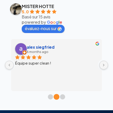
MISTER HOTTE
5.0
Basé sur 15 avis
powered by
G
o
o
g
l
e
évaluez-nous sur
alex siegfried
6 months ago
Équipe super clean !
Ul
 
c
l’