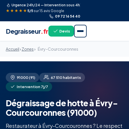
Urgence 24h/24 — Intervention sous 4h
★★★★★
5/5
sur 15 avis Google
09 72 16 54 40
Degraisseur
.fr
Devis
Accueil
›
Zones
›
Évry-Courcouronnes
91000 (91)
67 510 habitants
Intervention 7j/7
Dégraissage de hotte à Évry-
Courcouronnes (91000)
Restaurateur à Évry-Courcouronnes ? Le respect