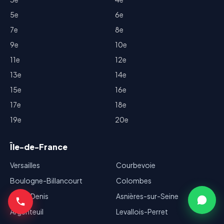
5e
6e
7e
8e
9e
10e
11e
12e
13e
14e
15e
16e
17e
18e
19e
20e
Île-de-France
Versailles
Courbevoie
Boulogne-Billancourt
Colombes
Saint-Denis
Asnières-sur-Seine
Argenteuil
Levallois-Perret