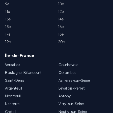
9e
10e
11e
12e
13e
14e
15e
16e
17e
18e
19e
20e
Île-de-France
Versailles
Courbevoie
Boulogne-Billancourt
Colombes
Saint-Denis
Asnières-sur-Seine
Argenteuil
Levallois-Perret
Montreuil
Antony
Nanterre
Vitry-sur-Seine
Créteil
Neuilly-sur-Seine