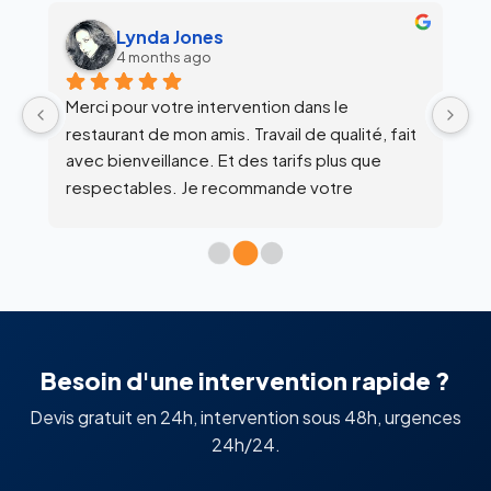
alex siegfried
6 months ago
Équipe super clean !
Ul
 
c
l’
Besoin d'une intervention rapide ?
Devis gratuit en 24h, intervention sous 48h, urgences
24h/24.