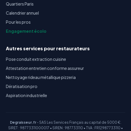
Quartiers Paris
Calendrier annuel
Pour les pros
Engagement écolo
Autres services pour restaurateurs
Pose conduit extraction cuisine
Attestation entretien conforme assureur
Nettoyage rideau métallique pizzeria
Dératisation pro
Aspiration industrielle
Degraisseur.fr
- SAS Les Services Français au capital de 5000 €.
SIRET : 98773311000017 • SIREN : 987733110 • TVA : FR12987733110 •