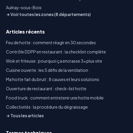
Aulnay-sous-Bois
→ Voir toutes les zones (8 départements)
Articles récents
Feu de hotte : comment réagir en 30 secondes
Contrôle DDPP en restaurant : la checklist complète
Wok et friteuse : pourquoi ça encrasse 3x plus vite
Cuisine ouverte : les 5 défis de la ventilation
Ma hotte fait du bruit : 8 causes et leurs solutions
Ouverture de restaurant : check-list hotte
Food truck : comment entretenir une hotte mobile
Collectivités : la procédure du dégraissage
→ Tous les articles
Termes techniques