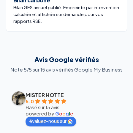
Bilan carbone
Bilan GES annuel publié. Empreinte par intervention
calculée et affichée sur demande pour vos
rapports RSE.
Avis Google vérifiés
Note 5/5 sur 15 avis vérifiés Google My Business
MISTER HOTTE
5.0
Basé sur 15 avis
powered by
G
o
o
g
l
e
évaluez-nous sur