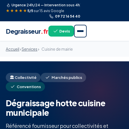
Urgence 24h/24 — Intervention sous 4h
★★★★★
5/5
sur 15 avis Google
09 72 16 54 40
Degraisseur
.fr
Devis
Accueil
›
Services
›
Cuisine de mairie
🏛️ Collectivité
Marchés publics
Conventions
Dégraissage hotte cuisine
municipale
Référencé fournisseur pour collectivités et