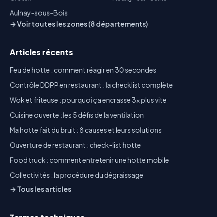
Aulnay-sous-Bois
→ Voir toutes les zones (8 départements)
Articles récents
Feu de hotte : comment réagir en 30 secondes
Contrôle DDPP en restaurant : la checklist complète
Wok et friteuse : pourquoi ça encrasse 3x plus vite
Cuisine ouverte : les 5 défis de la ventilation
Ma hotte fait du bruit : 8 causes et leurs solutions
Ouverture de restaurant : check-list hotte
Food truck : comment entretenir une hotte mobile
Collectivités : la procédure du dégraissage
→ Tous les articles