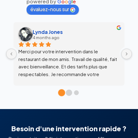
powered by
G
o
o
g
l
e
évaluez-nous sur
alex siegfried
6 months ago
Équipe super clean !
Ul
 
c
l’
Besoin d'une intervention rapide ?