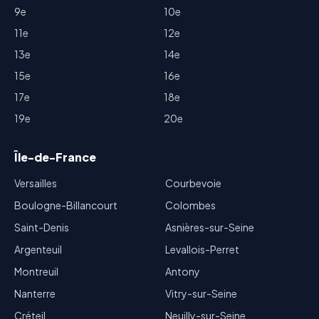
9e
10e
11e
12e
13e
14e
15e
16e
17e
18e
19e
20e
Île-de-France
Versailles
Courbevoie
Boulogne-Billancourt
Colombes
Saint-Denis
Asnières-sur-Seine
Argenteuil
Levallois-Perret
Montreuil
Antony
Nanterre
Vitry-sur-Seine
Créteil
Neuilly-sur-Seine