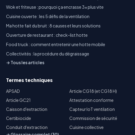
Wok et friteuse : pourquoi ça encrasse 3x plus vite
Cuisine ouverte : les 5 défis de la ventilation
Ma hotte fait du bruit : 8 causes et leurs solutions
Ouverture de restaurant : check-list hotte
Food truck : comment entretenir une hotte mobile
Collectivités : la procédure du dégraissage
→ Tous les articles
Termes techniques
APSAD
Article CG18 (et CG18 H)
Article GC21
Attestation conforme
Caisson d'extraction
Capteur IoT ventilation
Certibiocide
Commission de sécurité
Conduit d'extraction
Cuisine collective
→ Glossaire complet (30)