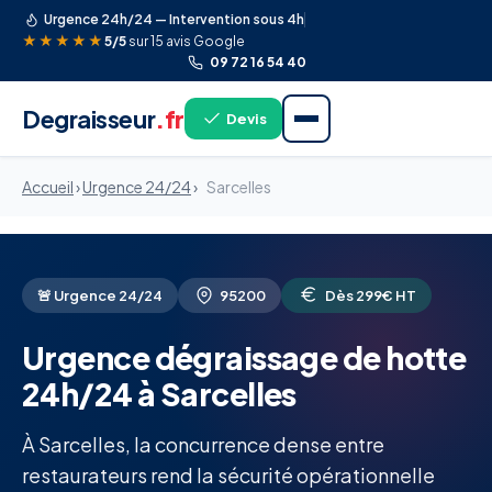
Urgence 24h/24 — Intervention sous 4h
★★★★★
5/5
sur 15 avis Google
09 72 16 54 40
Degraisseur
.fr
Devis
Accueil
›
Urgence 24/24
›
Sarcelles
🚨 Urgence 24/24
95200
Dès 299€ HT
Urgence dégraissage de hotte
24h/24 à Sarcelles
À Sarcelles, la concurrence dense entre
restaurateurs rend la sécurité opérationnelle