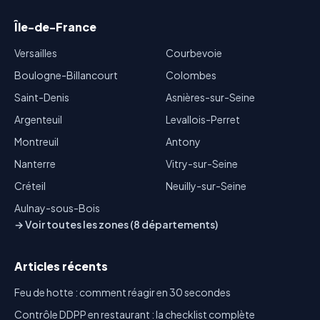
Île-de-France
Versailles
Courbevoie
Boulogne-Billancourt
Colombes
Saint-Denis
Asnières-sur-Seine
Argenteuil
Levallois-Perret
Montreuil
Antony
Nanterre
Vitry-sur-Seine
Créteil
Neuilly-sur-Seine
Aulnay-sous-Bois
→ Voir toutes les zones (8 départements)
Articles récents
Feu de hotte : comment réagir en 30 secondes
Contrôle DDPP en restaurant : la checklist complète