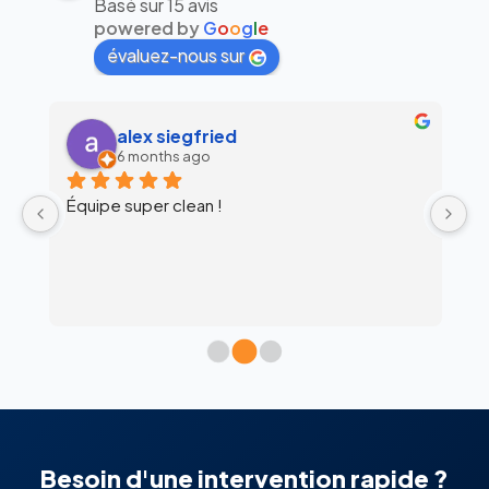
Basé sur 15 avis
powered by
G
o
o
g
l
e
évaluez-nous sur
alex siegfried
6 months ago
Équipe super clean !
Ul
 
c
l’
Besoin d'une intervention rapide ?