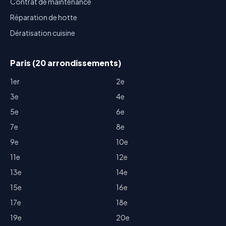
Contrat de maintenance
Réparation de hotte
Dératisation cuisine
Paris (20 arrondissements)
1er
2e
3e
4e
5e
6e
7e
8e
9e
10e
11e
12e
13e
14e
15e
16e
17e
18e
19e
20e