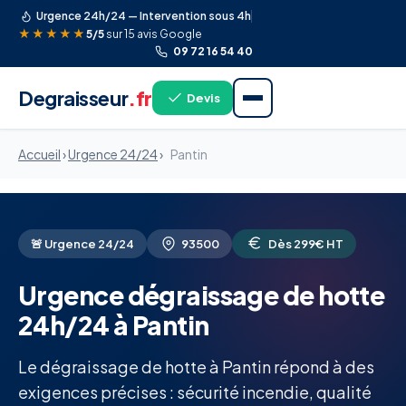
Urgence 24h/24 — Intervention sous 4h
★★★★★
5/5
sur 15 avis Google
09 72 16 54 40
Degraisseur
.fr
Devis
Accueil
›
Urgence 24/24
›
Pantin
🚨 Urgence 24/24
93500
Dès 299€ HT
Urgence dégraissage de hotte
24h/24 à Pantin
Le dégraissage de hotte à Pantin répond à des
exigences précises : sécurité incendie, qualité