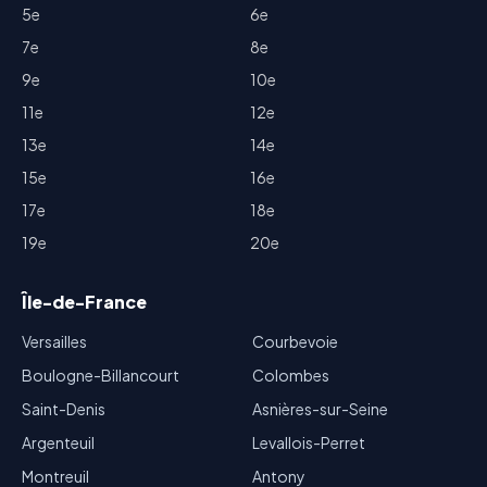
5e
6e
7e
8e
9e
10e
11e
12e
13e
14e
15e
16e
17e
18e
19e
20e
Île-de-France
Versailles
Courbevoie
Boulogne-Billancourt
Colombes
Saint-Denis
Asnières-sur-Seine
Argenteuil
Levallois-Perret
Montreuil
Antony