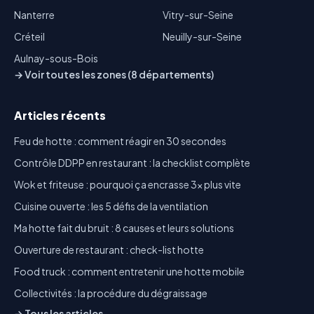
Nanterre
Vitry-sur-Seine
Créteil
Neuilly-sur-Seine
Aulnay-sous-Bois
→ Voir toutes les zones (8 départements)
Articles récents
Feu de hotte : comment réagir en 30 secondes
Contrôle DDPP en restaurant : la checklist complète
Wok et friteuse : pourquoi ça encrasse 3x plus vite
Cuisine ouverte : les 5 défis de la ventilation
Ma hotte fait du bruit : 8 causes et leurs solutions
Ouverture de restaurant : check-list hotte
Food truck : comment entretenir une hotte mobile
Collectivités : la procédure du dégraissage
→ Tous les articles