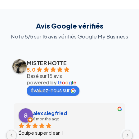
Avis Google vérifiés
Note 5/5 sur 15 avis vérifiés Google My Business
MISTER HOTTE
5.0
Basé sur 15 avis
powered by
G
o
o
g
l
e
évaluez-nous sur
alex siegfried
6 months ago
Équipe super clean !
Ul