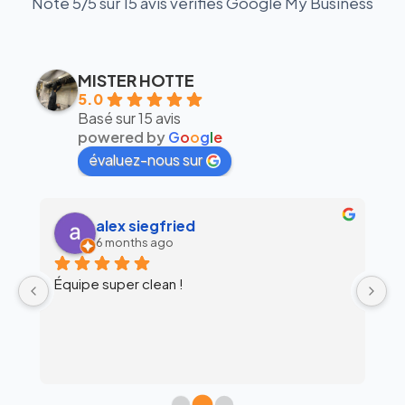
Note 5/5 sur 15 avis vérifiés Google My Business
MISTER HOTTE
5.0
Basé sur 15 avis
powered by
G
o
o
g
l
e
évaluez-nous sur
alex siegfried
6 months ago
Équipe super clean !
Ul
 
c
l’