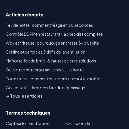
Articles récents
Feu de hotte : comment réagir en 30 secondes
Contrôle DDPP en restaurant : la checklist complète
Wok et friteuse : pourquoi ça encrasse 3x plus vite
Cuisine ouverte : les 5 défis de la ventilation
Ma hotte fait du bruit : 8 causes et leurs solutions
Ouverture de restaurant : check-list hotte
Food truck : comment entretenir une hotte mobile
Collectivités : la procédure du dégraissage
→ Tous les articles
Termes techniques
Capteur IoT ventilation
Certibiocide