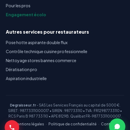
Pour les pros
Engagement écolo
Autres services pour restaurateurs
Pose hotte aspirante double flux
Contrôle technique cuisine professionnelle
Nettoyage stores bannes commerce
Dératisation pro
Aspiration industrielle
Degraisseur.fr
- SAS Les Services Français au capital de 5000 €.
SIRET : 98773311000017 • SIREN : 987733110 • TVA : FR12987733110 •
RCS Paris B 987 733 110 • APE 8129B. Qualibat FR-98773311000017.
Mentions légales
·
Politique de confidentialité
·
Contact