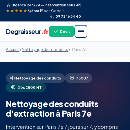
Urgence 24h/24 — Intervention sous 4h
★★★★★
5/5
sur 15 avis Google
09 72 16 54 40
Degraisseur
.fr
Devis
Accueil
›
Nettoyage des conduits
›
Paris 7e
💨 Nettoyage des conduits
75007
Dès 250€ HT
Nettoyage des conduits
d'extraction à Paris 7e
Intervention sur Paris 7e 7 jours sur 7, y compris