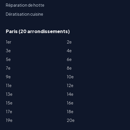
Réparation de hotte
Dératisation cuisine
Paris (20 arrondissements)
1er
2e
3e
4e
5e
6e
7e
8e
9e
10e
11e
12e
13e
14e
15e
16e
17e
18e
19e
20e