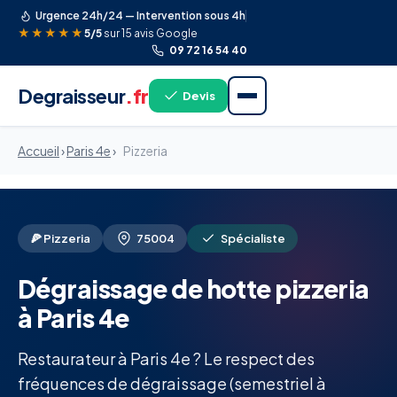
Urgence 24h/24 — Intervention sous 4h
★★★★★
5/5
sur 15 avis Google
09 72 16 54 40
Degraisseur
.fr
Devis
Accueil
›
Paris 4e
›
Pizzeria
🍕 Pizzeria
75004
Spécialiste
Dégraissage de hotte pizzeria
à Paris 4e
Restaurateur à Paris 4e ? Le respect des
fréquences de dégraissage (semestriel à