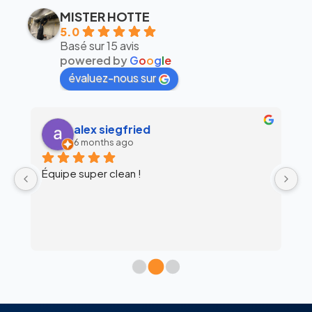
MISTER HOTTE
5.0
Basé sur 15 avis
powered by
G
o
o
g
l
e
évaluez-nous sur
alex siegfried
6 months ago
Équipe super clean !
Ul
 
c
l’