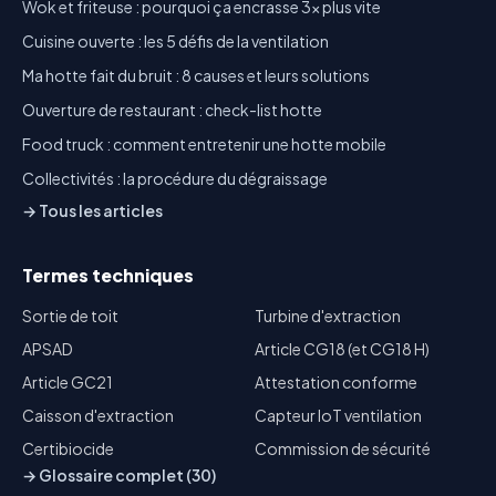
Wok et friteuse : pourquoi ça encrasse 3x plus vite
Cuisine ouverte : les 5 défis de la ventilation
Ma hotte fait du bruit : 8 causes et leurs solutions
Ouverture de restaurant : check-list hotte
Food truck : comment entretenir une hotte mobile
Collectivités : la procédure du dégraissage
→ Tous les articles
Termes techniques
Sortie de toit
Turbine d'extraction
APSAD
Article CG18 (et CG18 H)
Article GC21
Attestation conforme
Caisson d'extraction
Capteur IoT ventilation
Certibiocide
Commission de sécurité
→ Glossaire complet (30)