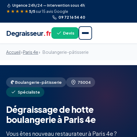
Urgence 24h/24 — Intervention sous 4h
★★★★★
5/5
sur 15 avis Google
09 72 16 54 40
Degraisseur
.fr
Devis
Accueil
›
Paris 4e
›
Boulangerie-pâtisserie
🥐 Boulangerie-pâtisserie
75004
Spécialiste
Dégraissage de hotte
boulangerie à Paris 4e
Vous êtes nouveau restaurateur à Paris 4e ?