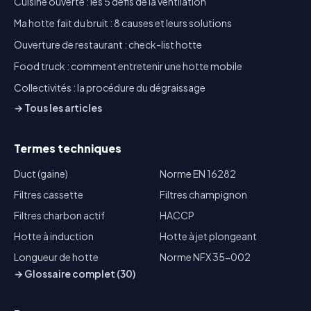
Cuisine ouverte : les 5 défis de la ventilation
Ma hotte fait du bruit : 8 causes et leurs solutions
Ouverture de restaurant : check-list hotte
Food truck : comment entretenir une hotte mobile
Collectivités : la procédure du dégraissage
→ Tous les articles
Termes techniques
Duct (gaine)
Norme EN 16282
Filtres cassette
Filtres champignon
Filtres charbon actif
HACCP
Hotte à induction
Hotte à jet plongeant
Longueur de hotte
Norme NFX 35-002
→ Glossaire complet (30)