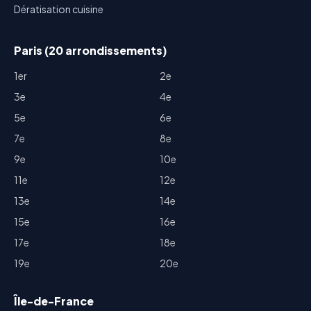
Dératisation cuisine
Paris (20 arrondissements)
1er
2e
3e
4e
5e
6e
7e
8e
9e
10e
11e
12e
13e
14e
15e
16e
17e
18e
19e
20e
Île-de-France