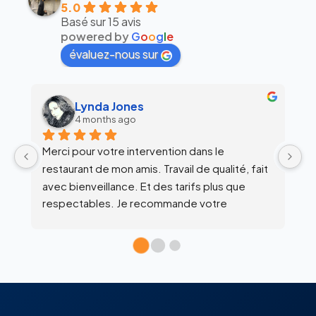
5.0
Basé sur 15 avis
powered by
G
o
o
g
l
e
évaluez-nous sur
alex siegfried
6 months ago
Équipe super clean !
Ul
 
c
l’