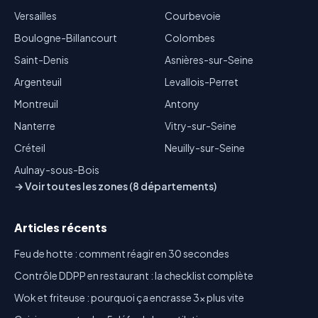
Versailles
Courbevoie
Boulogne-Billancourt
Colombes
Saint-Denis
Asnières-sur-Seine
Argenteuil
Levallois-Perret
Montreuil
Antony
Nanterre
Vitry-sur-Seine
Créteil
Neuilly-sur-Seine
Aulnay-sous-Bois
→ Voir toutes les zones (8 départements)
Articles récents
Feu de hotte : comment réagir en 30 secondes
Contrôle DDPP en restaurant : la checklist complète
Wok et friteuse : pourquoi ça encrasse 3x plus vite