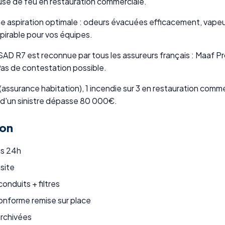
ause de feu en restauration commerciale.
e aspiration optimale : odeurs évacuées efficacement, vapeu
spirable pour vos équipes.
 R7 est reconnue par tous les assureurs français : Maaf Pro,
as de contestation possible.
assurance habitation), 1 incendie sur 3 en restauration comme
d'un sinistre dépasse 80 000€.
ion
us 24h
 site
onduits + filtres
nforme remise sur place
rchivées