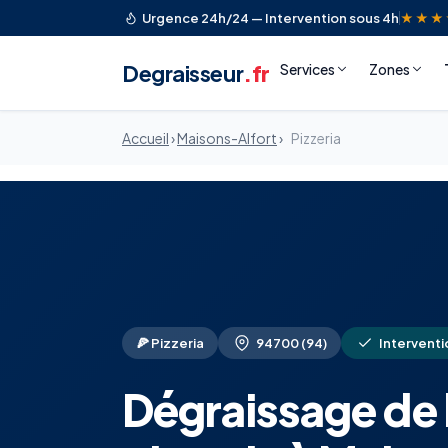
Urgence 24h/24 — Intervention sous 4h
★★★
Degraisseur
.fr
Services
Zones
Accueil
›
Maisons-Alfort
›
Pizzeria
🍕 Pizzeria
94700 (94)
Interventi
Dégraissage de 