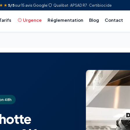
★★
5/5
sur 15 avis Google
Qualibat · APSAD R7 · Certibiocide
Tarifs
Urgence
Réglementation
Blog
Contact
on 48h
hotte