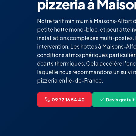
pizzeria à Mais
Notre tarif minimum à Maisons-Alfort 
petite hotte mono-bloc, et peut attei
installations complexes multi-postes.
intervention. Les hottes à Maisons-Alf
conditions atmosphériques particulière
écarts thermiques. Cela accélère l'en
laquelle nous recommandons un suivi r
pizzeria en Île-de-France.
09 72 16 54 40
Devis gratuit