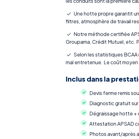
les conduits sont la première c
Une hotte propre garantit un
filtres, atmosphère de travail re
Notre méthode certifiée APSAD
Groupama, Crédit Mutuel, etc. P
Selon les statistiques BCAA (
mal entretenue. Le coût moyen 
Inclus dans la prestat
Devis ferme remis so
Diagnostic gratuit sur
Dégraissage hotte + c
Attestation APSAD co
Photos avant/après a