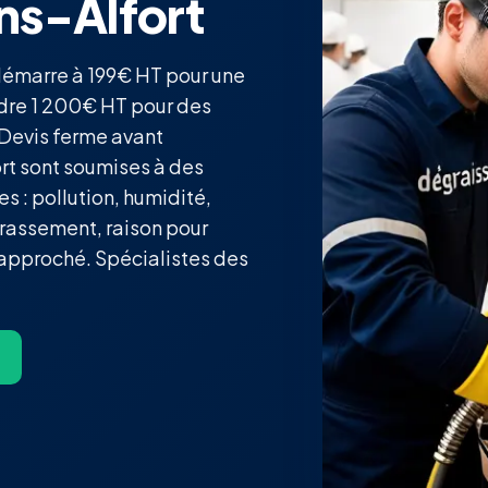
ons-Alfort
démarre à 199€ HT pour une
ndre 1 200€ HT pour des
 Devis ferme avant
ort sont soumises à des
s : pollution, humidité,
crassement, raison pour
approché. Spécialistes des