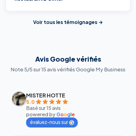
Voir tous les témoignages →
Avis Google vérifiés
Note 5/5 sur 15 avis vérifiés Google My Business
MISTER HOTTE
5.0
Basé sur 15 avis
powered by
G
o
o
g
l
e
évaluez-nous sur