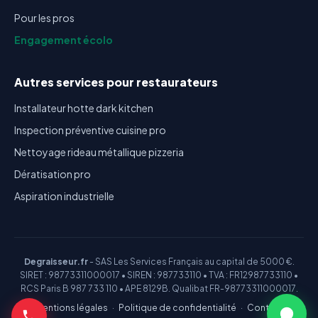
Pour les pros
Engagement écolo
Autres services pour restaurateurs
Installateur hotte dark kitchen
Inspection préventive cuisine pro
Nettoyage rideau métallique pizzeria
Dératisation pro
Aspiration industrielle
Degraisseur.fr
- SAS Les Services Français au capital de 5000 €.
SIRET : 98773311000017 • SIREN : 987733110 • TVA : FR12987733110 •
RCS Paris B 987 733 110 • APE 8129B. Qualibat FR-98773311000017.
Mentions légales
·
Politique de confidentialité
·
Contact