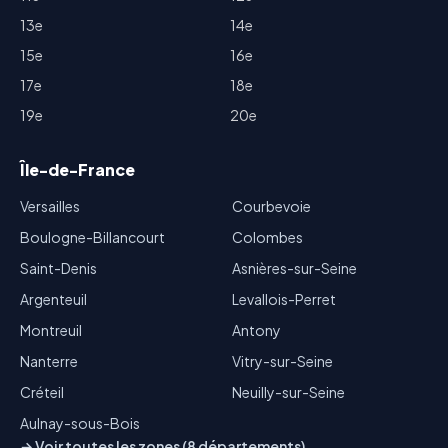
13e
14e
15e
16e
17e
18e
19e
20e
Île-de-France
Versailles
Courbevoie
Boulogne-Billancourt
Colombes
Saint-Denis
Asnières-sur-Seine
Argenteuil
Levallois-Perret
Montreuil
Antony
Nanterre
Vitry-sur-Seine
Créteil
Neuilly-sur-Seine
Aulnay-sous-Bois
→ Voir toutes les zones (8 départements)