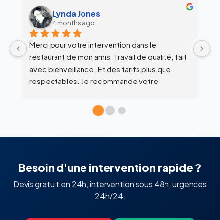
alex siegfried
6 months ago
Équipe super clean !
Ul
 
c
l’
Besoin d'une intervention rapide ?
Devis gratuit en 24h, intervention sous 48h, urgences
24h/24.