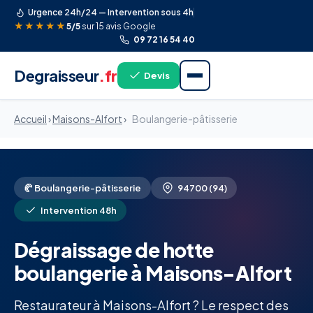
Urgence 24h/24 — Intervention sous 4h
★★★★★
5/5
sur 15 avis Google
09 72 16 54 40
Degraisseur
.fr
Devis
Accueil
›
Maisons-Alfort
›
Boulangerie-pâtisserie
🥐 Boulangerie-pâtisserie
94700 (94)
Intervention 48h
Dégraissage de hotte
boulangerie à Maisons-Alfort
Restaurateur à Maisons-Alfort ? Le respect des