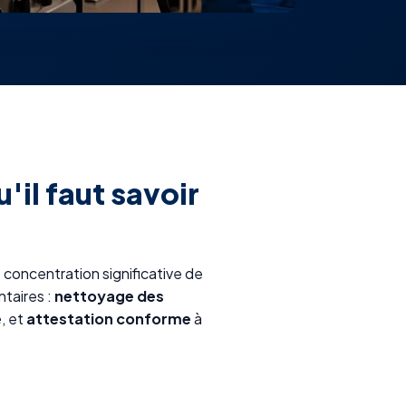
'il faut savoir
concentration significative de
taires :
nettoyage des
é
, et
attestation conforme
à