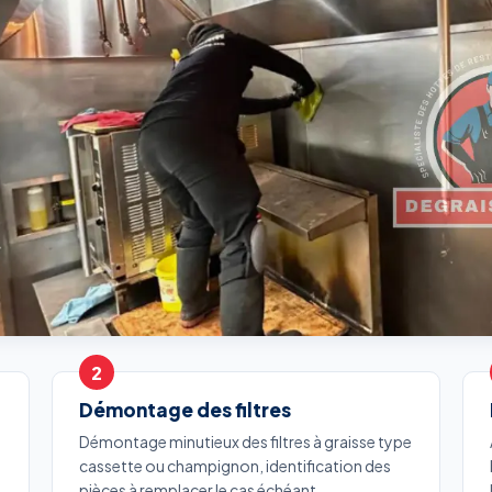
Démontage des filtres
Démontage minutieux des filtres à graisse type
cassette ou champignon, identification des
pièces à remplacer le cas échéant.