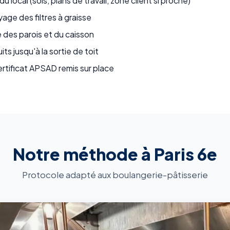
 local (sols, plans de travail, zone client si proche)
ge des filtres à graisse
 des parois et du caisson
s jusqu'à la sortie de toit
ertificat APSAD remis sur place
Notre méthode à Paris 6e
Protocole adapté aux boulangerie-pâtisserie