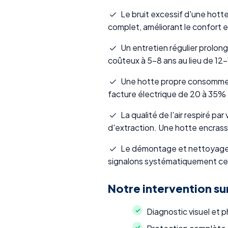
Le bruit excessif d'une hott
complet, améliorant le confort en
Un entretien régulier prolon
coûteux à 5-8 ans au lieu de 12-
Une hotte propre consomme m
facture électrique de 20 à 35%
La qualité de l'air respiré p
d'extraction. Une hotte encrassé
Le démontage et nettoyage de
signalons systématiquement ces
Notre intervention su
Diagnostic visuel et 