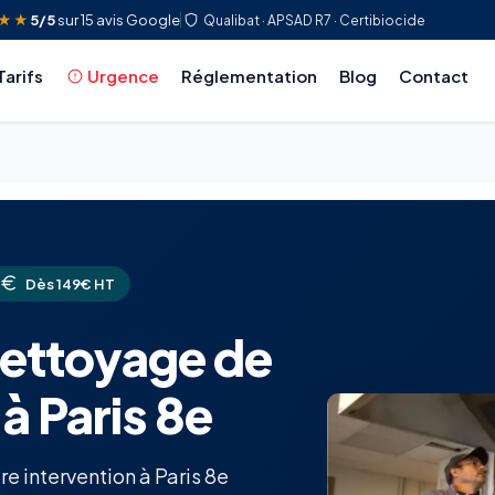
★★
5/5
sur 15 avis Google
Qualibat · APSAD R7 · Certibiocide
Tarifs
Urgence
Réglementation
Blog
Contact
Dès 149€ HT
nettoyage de
à Paris 8e
e intervention à Paris 8e