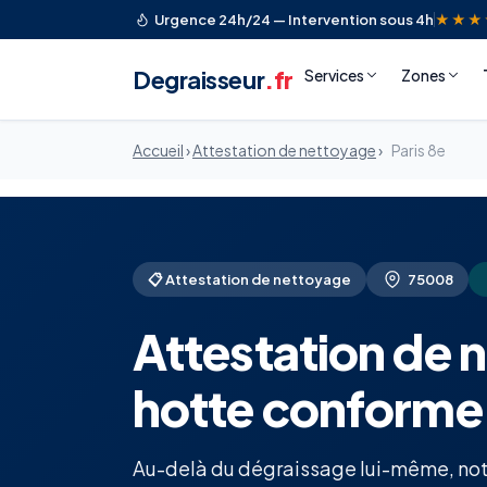
Urgence 24h/24 — Intervention sous 4h
★★★
Degraisseur
.fr
Services
Zones
Accueil
›
Attestation de nettoyage
›
Paris 8e
📋 Attestation de nettoyage
75008
Attestation de 
hotte conforme 
Au-delà du dégraissage lui-même, notr