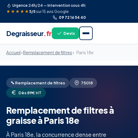
Urgence 24h/24 — Intervention sous 4h
★★★★★
5/5
sur 15 avis Google
09 72 16 54 40
Degraisseur
.fr
Devis
Accueil
›
Remplacement de filtres
›
Paris 18e
🔧 Remplacement de filtres
75018
Dès 89€ HT
Remplacement de filtres à
graisse à Paris 18e
À Paris 18e, la concurrence dense entre