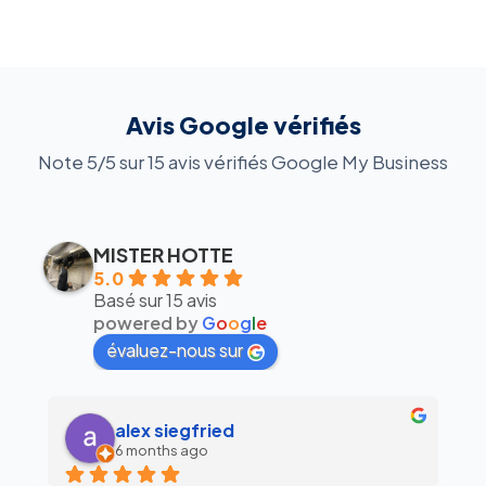
Avis Google vérifiés
Note 5/5 sur 15 avis vérifiés Google My Business
MISTER HOTTE
5.0
Basé sur 15 avis
powered by
G
o
o
g
l
e
évaluez-nous sur
alex siegfried
6 months ago