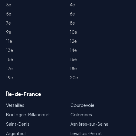
3e
4e
5e
6e
7e
8e
9e
10e
11e
12e
13e
14e
15e
16e
17e
18e
19e
20e
Île-de-France
Versailles
Courbevoie
Boulogne-Billancourt
Colombes
Saint-Denis
Asnières-sur-Seine
Argenteuil
Levallois-Perret