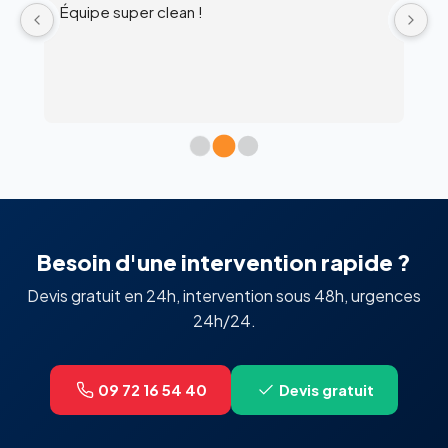
Équipe super clean !
Ul
 
c
l’
Besoin d'une intervention rapide ?
Devis gratuit en 24h, intervention sous 48h, urgences
24h/24.
09 72 16 54 40
Devis gratuit