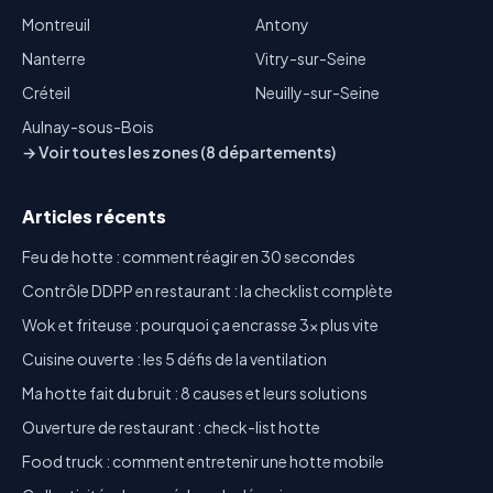
Montreuil
Antony
Nanterre
Vitry-sur-Seine
Créteil
Neuilly-sur-Seine
Aulnay-sous-Bois
→ Voir toutes les zones (8 départements)
Articles récents
Feu de hotte : comment réagir en 30 secondes
Contrôle DDPP en restaurant : la checklist complète
Wok et friteuse : pourquoi ça encrasse 3x plus vite
Cuisine ouverte : les 5 défis de la ventilation
Ma hotte fait du bruit : 8 causes et leurs solutions
Ouverture de restaurant : check-list hotte
Food truck : comment entretenir une hotte mobile