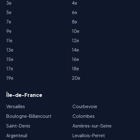
3e
4e
5e
6e
7e
8e
9e
10e
11e
12e
13e
14e
15e
16e
17e
18e
19e
20e
Île-de-France
Versailles
Courbevoie
Boulogne-Billancourt
Colombes
Saint-Denis
Asnières-sur-Seine
Argenteuil
Levallois-Perret