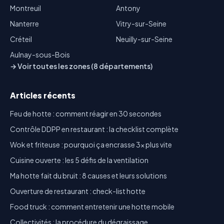
Montreuil
Antony
Nanterre
Vitry-sur-Seine
Créteil
Neuilly-sur-Seine
Aulnay-sous-Bois
→ Voir toutes les zones (8 départements)
Articles récents
Feu de hotte : comment réagir en 30 secondes
Contrôle DDPP en restaurant : la checklist complète
Wok et friteuse : pourquoi ça encrasse 3x plus vite
Cuisine ouverte : les 5 défis de la ventilation
Ma hotte fait du bruit : 8 causes et leurs solutions
Ouverture de restaurant : check-list hotte
Food truck : comment entretenir une hotte mobile
Collectivités : la procédure du dégraissage