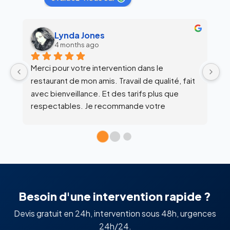
alex siegfried
6 months ago
Équipe super clean !
Ul
 
c
l’
Besoin d'une intervention rapide ?
Devis gratuit en 24h, intervention sous 48h, urgences
24h/24.