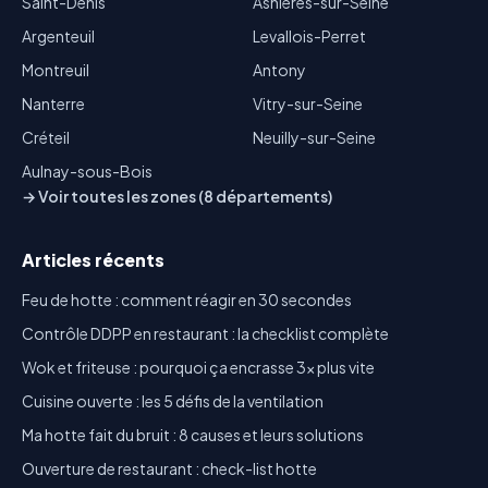
Saint-Denis
Asnières-sur-Seine
Argenteuil
Levallois-Perret
Montreuil
Antony
Nanterre
Vitry-sur-Seine
Créteil
Neuilly-sur-Seine
Aulnay-sous-Bois
→ Voir toutes les zones (8 départements)
Articles récents
Feu de hotte : comment réagir en 30 secondes
Contrôle DDPP en restaurant : la checklist complète
Wok et friteuse : pourquoi ça encrasse 3x plus vite
Cuisine ouverte : les 5 défis de la ventilation
Ma hotte fait du bruit : 8 causes et leurs solutions
Ouverture de restaurant : check-list hotte