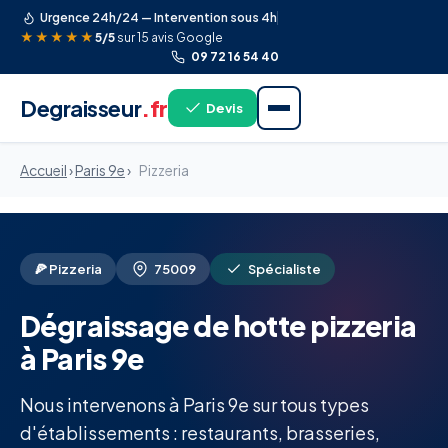
Urgence 24h/24 — Intervention sous 4h
★★★★★
5/5
sur 15 avis Google
09 72 16 54 40
Degraisseur
.fr
Devis
Accueil
›
Paris 9e
›
Pizzeria
🍕 Pizzeria
75009
Spécialiste
Dégraissage de hotte pizzeria
à Paris 9e
Nous intervenons à Paris 9e sur tous types
d'établissements : restaurants, brasseries,