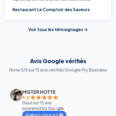
Restaurant Le Comptoir des Saveurs
Voir tous les témoignages →
Avis Google vérifiés
Note 5/5 sur 15 avis vérifiés Google My Business
MISTER HOTTE
5.0
Basé sur 15 avis
powered by
G
o
o
g
l
e
évaluez-nous sur