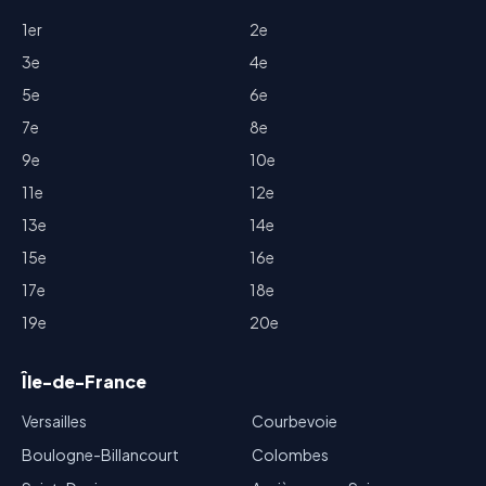
1er
2e
3e
4e
5e
6e
7e
8e
9e
10e
11e
12e
13e
14e
15e
16e
17e
18e
19e
20e
Île-de-France
Versailles
Courbevoie
Boulogne-Billancourt
Colombes