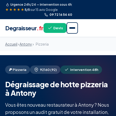
Urgence 24h/24 — Intervention sous 4h
★★★★★
5/5
sur 15 avis Google
09 72 16 54 40
Degraisseur
.fr
Devis
Accueil
›
Antony
›
Pizzeria
🍕 Pizzeria
92160 (92)
Intervention 48h
Dégraissage de hotte pizzeria
à Antony
Vous êtes nouveau restaurateur à Antony ? Nous
proposons un audit gratuit de votre installation,