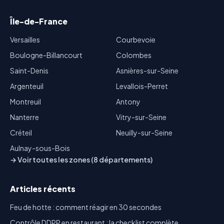
Île-de-France
Versailles
Courbevoie
Boulogne-Billancourt
Colombes
Saint-Denis
Asnières-sur-Seine
Argenteuil
Levallois-Perret
Montreuil
Antony
Nanterre
Vitry-sur-Seine
Créteil
Neuilly-sur-Seine
Aulnay-sous-Bois
→ Voir toutes les zones (8 départements)
Articles récents
Feu de hotte : comment réagir en 30 secondes
Contrôle DDPP en restaurant : la checklist complète