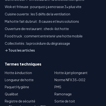
Wok et friteuse : pourquoi ça encrasse 3x plus vite
Cuisine ouverte : les 5 défis de la ventilation
Ma hotte fait du bruit : 8 causes et leurs solutions
Ouverture de restaurant : check-list hotte
Food truck : comment entretenir une hotte mobile
Collectivités : la procédure du dégraissage
→ Tous les articles
Termes techniques
Hotte à induction
Hotte à jet plongeant
Longueur de hotte
Norme NFX 35-002
Paquet Hygiène
PMS
Qualibat
Ramonage
Registre de sécurité
Sortie de toit