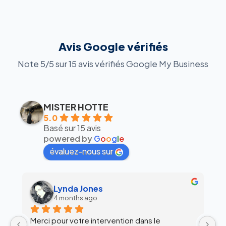
Avis Google vérifiés
Note 5/5 sur 15 avis vérifiés Google My Business
MISTER HOTTE
5.0
Basé sur 15 avis
powered by
G
o
o
g
l
e
évaluez-nous sur
alex siegfried
6 months ago
Équipe super clean !
Ul