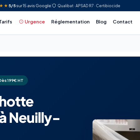
★★
5/5
sur 15 avis Google
Qualibat · APSAD R7 · Certibiocide
Tarifs
Urgence
Réglementation
Blog
Contact
Dès 199€ HT
hotte
à Neuilly-