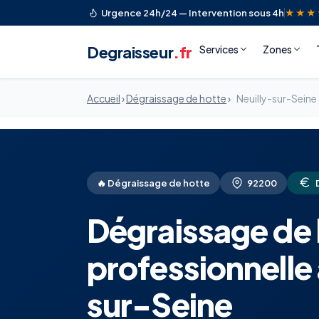
Urgence 24h/24 — Intervention sous 4h
★★★
Degraisseur
.fr
Services
Zones
Accueil
›
Dégraissage de hotte
›
Neuilly-sur-Seine
🔥 Dégraissage de hotte
92200
Dégraissage de 
professionnelle 
sur-Seine