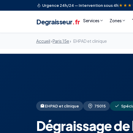
Urgence 24h/24 — Intervention sous 4h
★★★
Degraisseur
.fr
Services
Zones
Accueil
›
Paris 15e
›
EHPAD et clinique
🏥 EHPAD et clinique
75015
Spécia
Dégraissage de 