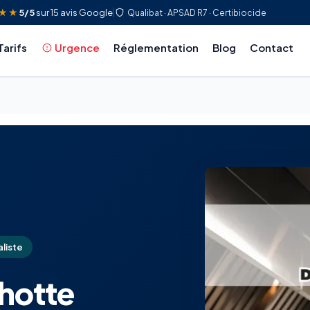
★★
5/5
sur 15 avis Google
Qualibat · APSAD R7 · Certibiocide
Tarifs
Urgence
Réglementation
Blog
Contact
liste
hotte