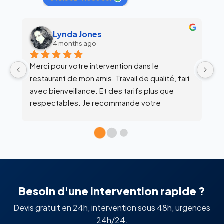
alex siegfried
6 months ago
Équipe super clean !
Ul
 
c
l’
Besoin d'une intervention rapide ?
Devis gratuit en 24h, intervention sous 48h, urgences
24h/24.