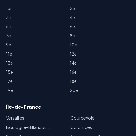
1er
2e
3e
4e
5e
6e
7e
8e
9e
10e
11e
12e
13e
14e
15e
16e
17e
18e
19e
20e
Île-de-France
Versailles
Courbevoie
Boulogne-Billancourt
Colombes