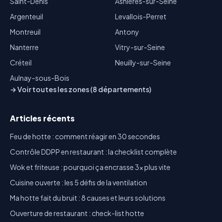
Saint-Denis
Asnières-sur-Seine
Argenteuil
Levallois-Perret
Montreuil
Antony
Nanterre
Vitry-sur-Seine
Créteil
Neuilly-sur-Seine
Aulnay-sous-Bois
→ Voir toutes les zones (8 départements)
Articles récents
Feu de hotte : comment réagir en 30 secondes
Contrôle DDPP en restaurant : la checklist complète
Wok et friteuse : pourquoi ça encrasse 3x plus vite
Cuisine ouverte : les 5 défis de la ventilation
Ma hotte fait du bruit : 8 causes et leurs solutions
Ouverture de restaurant : check-list hotte