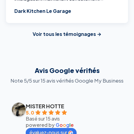
Dark Kitchen Le Garage
Voir tous les témoignages →
Avis Google vérifiés
Note 5/5 sur 15 avis vérifiés Google My Business
MISTER HOTTE
5.0
Basé sur 15 avis
powered by
G
o
o
g
l
e
évaluez-nous sur