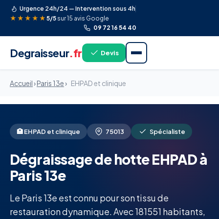
Urgence 24h/24 — Intervention sous 4h
★★★★★
5/5
sur 15 avis Google
09 72 16 54 40
Degraisseur
.fr
Devis
Accueil
›
Paris 13e
›
EHPAD et clinique
🏥 EHPAD et clinique
75013
Spécialiste
Dégraissage de hotte EHPAD à
Paris 13e
Le Paris 13e est connu pour son tissu de
restauration dynamique. Avec 181551 habitants,