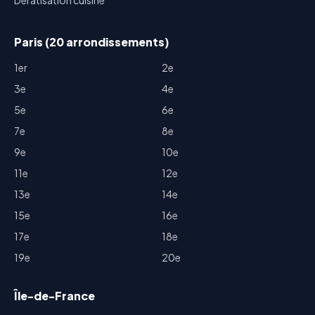
Dératisation cuisine
Paris (20 arrondissements)
1er
2e
3e
4e
5e
6e
7e
8e
9e
10e
11e
12e
13e
14e
15e
16e
17e
18e
19e
20e
Île-de-France