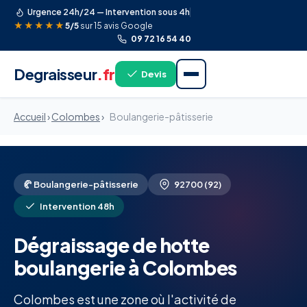
Urgence 24h/24 — Intervention sous 4h
★★★★★
5/5
sur 15 avis Google
09 72 16 54 40
Degraisseur
.fr
Devis
Accueil
›
Colombes
›
Boulangerie-pâtisserie
🥐 Boulangerie-pâtisserie
92700 (92)
Intervention 48h
Dégraissage de hotte
boulangerie à Colombes
Colombes est une zone où l'activité de