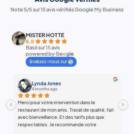
Note 5/5 sur 15 avis vérifiés Google My Business
MISTER HOTTE
5.0
Basé sur 15 avis
powered by
G
o
o
g
l
e
évaluez-nous sur
alex siegfried
6 months ago
Équipe super clean !
Ul
 
c
l’