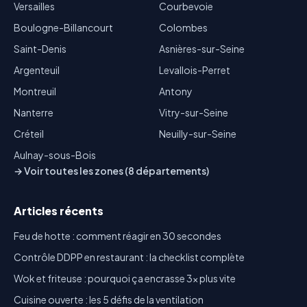
Versailles
Courbevoie
Boulogne-Billancourt
Colombes
Saint-Denis
Asnières-sur-Seine
Argenteuil
Levallois-Perret
Montreuil
Antony
Nanterre
Vitry-sur-Seine
Créteil
Neuilly-sur-Seine
Aulnay-sous-Bois
→ Voir toutes les zones (8 départements)
Articles récents
Feu de hotte : comment réagir en 30 secondes
Contrôle DDPP en restaurant : la checklist complète
Wok et friteuse : pourquoi ça encrasse 3x plus vite
Cuisine ouverte : les 5 défis de la ventilation