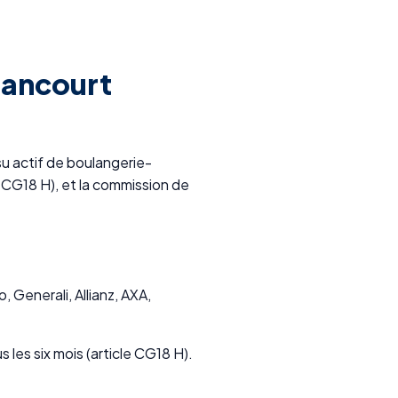
lancourt
u actif de boulangerie-
e CG18 H), et la commission de
 Generali, Allianz, AXA,
les six mois (article CG18 H).