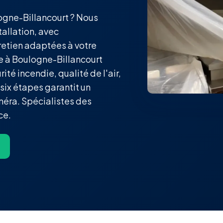
ogne-Billancourt ? Nous
tallation, avec
etien adaptées à votre
te à Boulogne-Billancourt
té incendie, qualité de l'air,
ix étapes garantit un
méra. Spécialistes des
ce.