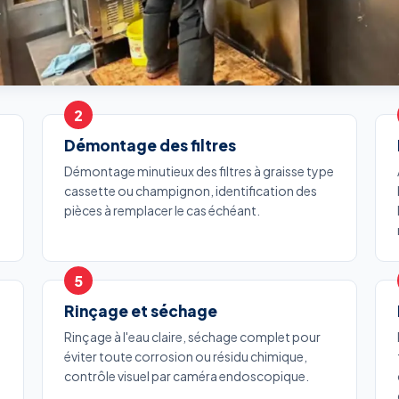
Démontage des filtres
Démontage minutieux des filtres à graisse type
cassette ou champignon, identification des
pièces à remplacer le cas échéant.
Rinçage et séchage
Rinçage à l'eau claire, séchage complet pour
éviter toute corrosion ou résidu chimique,
contrôle visuel par caméra endoscopique.