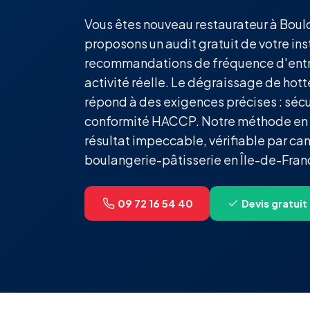
Vous êtes nouveau restaurateur à Boul
proposons un audit gratuit de votre ins
recommandations de fréquence d'entr
activité réelle. Le dégraissage de hot
répond à des exigences précises : sécuri
conformité HACCP. Notre méthode en s
résultat impeccable, vérifiable par ca
boulangerie-pâtisserie en Île-de-Fran
09 72 16 54 40
Devis gratuit