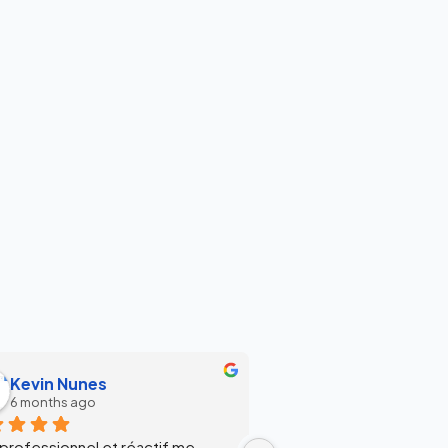
Kevin Nunes
Adelita :)
6 months ago
6 months ago
 professionnel et réactif me 
Intervention raide sous 2