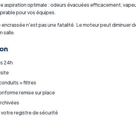
e aspiration optimale : odeurs évacuées efficacement, vapeu
spirable pour vos équipes.
e encrassée n'est pas une fatalité. Le moteur peut diminuer d
 salle.
ion
us 24h
 site
onduits + filtres
nforme remise sur place
rchivées
 votre registre de sécurité