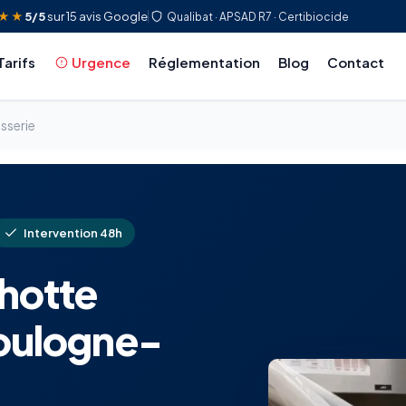
★★
5/5
sur 15 avis Google
Qualibat · APSAD R7 · Certibiocide
Tarifs
Urgence
Réglementation
Blog
Contact
sserie
Intervention 48h
hotte
Boulogne-