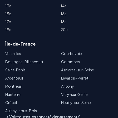
13e
14e
15e
16e
17e
18e
19e
20e
Île-de-France
Versailles
Courbevoie
Boulogne-Billancourt
Colombes
Saint-Denis
Asnières-sur-Seine
Argenteuil
Levallois-Perret
Montreuil
Antony
Nanterre
Vitry-sur-Seine
Créteil
Neuilly-sur-Seine
Aulnay-sous-Bois
→ Voir toutes les zones (8 départements)