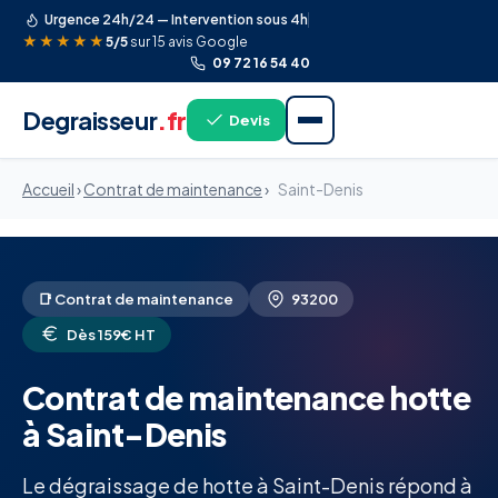
Urgence 24h/24 — Intervention sous 4h
★★★★★
5/5
sur 15 avis Google
09 72 16 54 40
Degraisseur
.fr
Devis
Accueil
›
Contrat de maintenance
›
Saint-Denis
📑 Contrat de maintenance
93200
Dès 159€ HT
Contrat de maintenance hotte
à Saint-Denis
Le dégraissage de hotte à Saint-Denis répond à