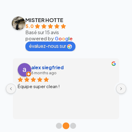
MISTER HOTTE
5.0
Basé sur 15 avis
powered by
G
o
o
g
l
e
évaluez-nous sur
alex siegfried
6 months ago
Équipe super clean !
Ul
 
c
l’