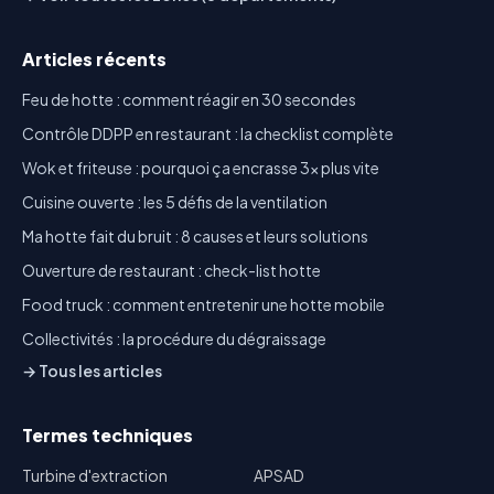
Articles récents
Feu de hotte : comment réagir en 30 secondes
Contrôle DDPP en restaurant : la checklist complète
Wok et friteuse : pourquoi ça encrasse 3x plus vite
Cuisine ouverte : les 5 défis de la ventilation
Ma hotte fait du bruit : 8 causes et leurs solutions
Ouverture de restaurant : check-list hotte
Food truck : comment entretenir une hotte mobile
Collectivités : la procédure du dégraissage
→ Tous les articles
Termes techniques
Turbine d'extraction
APSAD