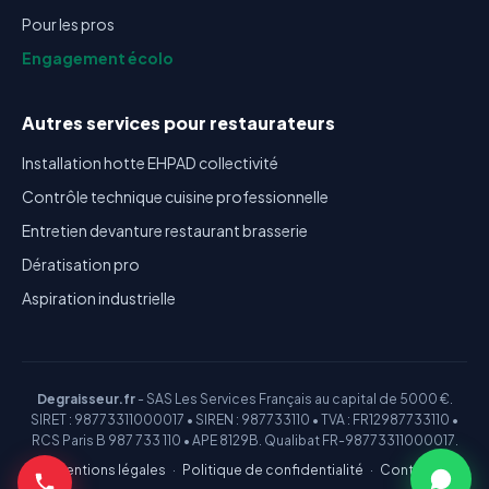
Pour les pros
Engagement écolo
Autres services pour restaurateurs
Installation hotte EHPAD collectivité
Contrôle technique cuisine professionnelle
Entretien devanture restaurant brasserie
Dératisation pro
Aspiration industrielle
Degraisseur.fr
- SAS Les Services Français au capital de 5000 €.
SIRET : 98773311000017 • SIREN : 987733110 • TVA : FR12987733110 •
RCS Paris B 987 733 110 • APE 8129B. Qualibat FR-98773311000017.
Mentions légales
·
Politique de confidentialité
·
Contact