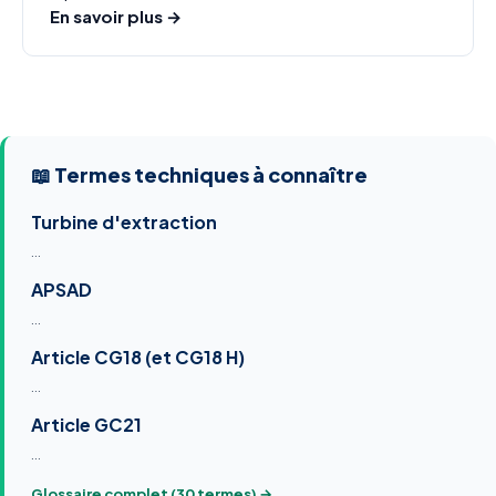
En savoir plus →
📖 Termes techniques à connaître
Turbine d'extraction
…
APSAD
…
Article CG18 (et CG18 H)
…
Article GC21
…
Glossaire complet (30 termes) →