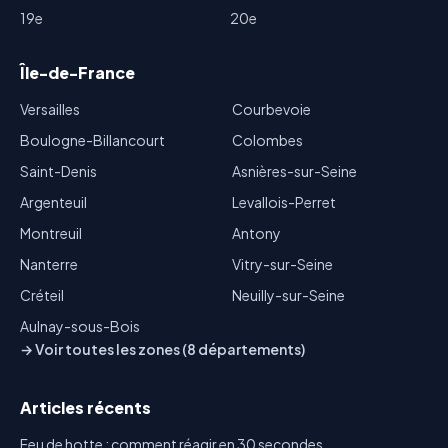
19e
20e
Île-de-France
Versailles
Courbevoie
Boulogne-Billancourt
Colombes
Saint-Denis
Asnières-sur-Seine
Argenteuil
Levallois-Perret
Montreuil
Antony
Nanterre
Vitry-sur-Seine
Créteil
Neuilly-sur-Seine
Aulnay-sous-Bois
→ Voir toutes les zones (8 départements)
Articles récents
Feu de hotte : comment réagir en 30 secondes