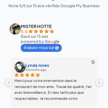
Note 5/5 sur 15 avis vérifiés Google My Business
MISTER HOTTE
5.0
Basé sur 15 avis
powered by
G
o
o
g
l
e
évaluez-nous sur
alex siegfried
6 months ago
Équipe super clean !
Ul
 
c
l’