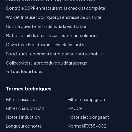
Contrôle DDPP en restaurant : la checklist complète
Wok et friteuse : pourquoi ça encrasse 3x plus vite
Cuisine ouverte : les 5 défis de la ventilation
Ma hotte fait du bruit : 8 causes et leurs solutions
Ouverture de restaurant : check-list hotte
Food truck : comment entretenir une hotte mobile
Collectivités : la procédure du dégraissage
→ Tous les articles
Termes techniques
Filtres cassette
Filtres champignon
Filtres charbon actif
HACCP
Hotte à induction
Hotte à jet plongeant
Longueur de hotte
Norme NFX 35-002