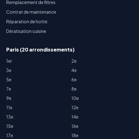
Remplacement de filtres
Contrat de maintenance
Réparation de hotte
Dératisation cuisine
Paris (20 arrondissements)
1er
2e
3e
4e
5e
6e
7e
8e
9e
10e
11e
12e
13e
14e
15e
16e
17e
18e