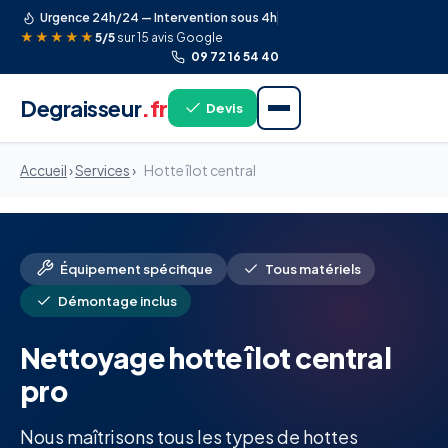
Urgence 24h/24 — Intervention sous 4h
★★★★★
5/5
sur 15 avis Google
09 72 16 54 40
Degraisseur
.fr
Devis
Accueil
›
Services
›
Hotte îlot central
Équipement spécifique
Tous matériels
Démontage inclus
Nettoyage hotte îlot central
pro
Nous maîtrisons tous les types de hottes