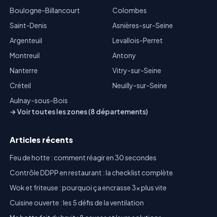
Boulogne-Billancourt
Colombes
Saint-Denis
Asnières-sur-Seine
Argenteuil
Levallois-Perret
Montreuil
Antony
Nanterre
Vitry-sur-Seine
Créteil
Neuilly-sur-Seine
Aulnay-sous-Bois
→ Voir toutes les zones (8 départements)
Articles récents
Feu de hotte : comment réagir en 30 secondes
Contrôle DDPP en restaurant : la checklist complète
Wok et friteuse : pourquoi ça encrasse 3x plus vite
Cuisine ouverte : les 5 défis de la ventilation