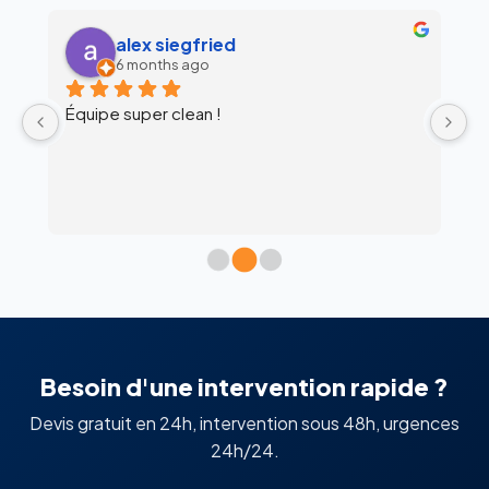
alex siegfried
6 months ago
Équipe super clean !
Ul
 
c
l’
Besoin d'une intervention rapide ?
Devis gratuit en 24h, intervention sous 48h, urgences
24h/24.