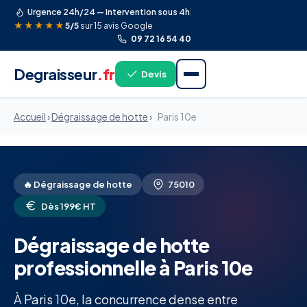
Urgence 24h/24 — Intervention sous 4h
★★★★★
5/5
sur 15 avis Google
09 72 16 54 40
Degraisseur
.fr
Devis
Accueil
›
Dégraissage de hotte
›
Paris 10e
🔥 Dégraissage de hotte
75010
Dès 199€ HT
Dégraissage de hotte
professionnelle à Paris 10e
À Paris 10e, la concurrence dense entre