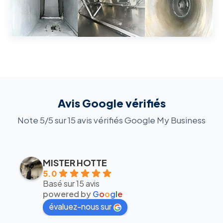
Avis Google vérifiés
Note 5/5 sur 15 avis vérifiés Google My Business
MISTER HOTTE
5.0
Basé sur 15 avis
powered by
G
o
o
g
l
e
évaluez-nous sur