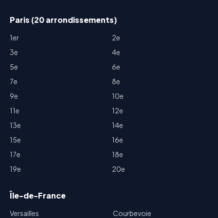
Paris (20 arrondissements)
1er
2e
3e
4e
5e
6e
7e
8e
9e
10e
11e
12e
13e
14e
15e
16e
17e
18e
19e
20e
Île-de-France
Versailles
Courbevoie