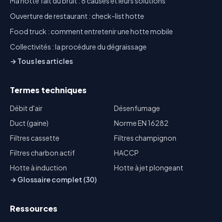
Ma hotte fait du bruit : 8 causes et leurs solutions
Ouverture de restaurant : check-list hotte
Food truck : comment entretenir une hotte mobile
Collectivités : la procédure du dégraissage
→ Tous les articles
Termes techniques
Débit d'air
Désenfumage
Duct (gaine)
Norme EN 16282
Filtres cassette
Filtres champignon
Filtres charbon actif
HACCP
Hotte à induction
Hotte à jet plongeant
→ Glossaire complet (30)
Ressources