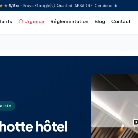
★★
5/5
sur 15 avis Google
Qualibat · APSAD R7 · Certibiocide
Tarifs
Urgence
Réglementation
Blog
Contact
aliste
hotte hôtel