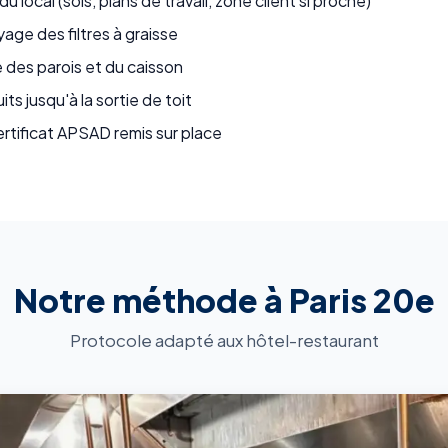
 local (sols, plans de travail, zone client si proche)
ge des filtres à graisse
 des parois et du caisson
s jusqu'à la sortie de toit
ertificat APSAD remis sur place
Notre méthode à Paris 20e
Protocole adapté aux hôtel-restaurant