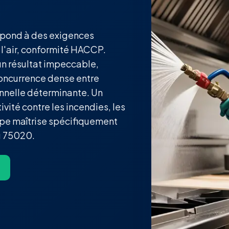
épond à des exigences
e l'air, conformité HACCP.
un résultat impeccable,
 concurrence dense entre
onnelle déterminante. Un
vité contre les incendies, les
ipe maîtrise spécifiquement
u 75020.