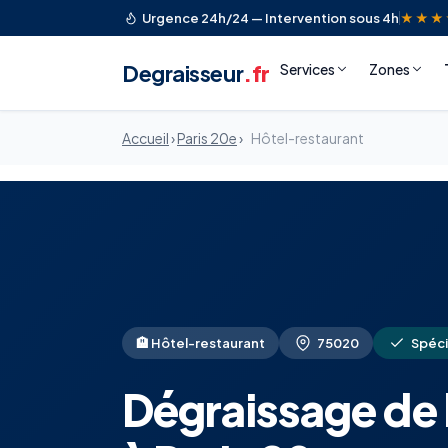
Urgence 24h/24 — Intervention sous 4h
★★★
Degraisseur
.fr
Services
Zones
Accueil
›
Paris 20e
›
Hôtel-restaurant
🏨 Hôtel-restaurant
75020
Spéci
Dégraissage de 