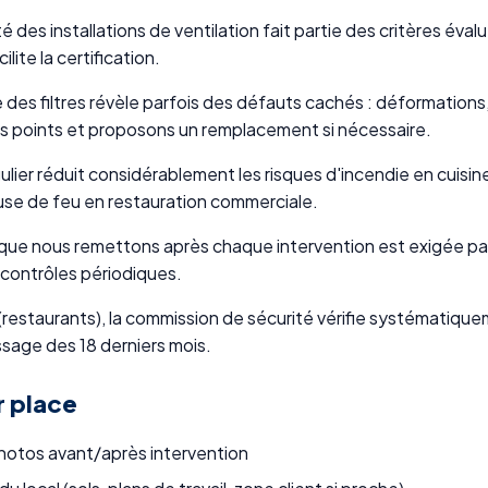
 des installations de ventilation fait partie des critères évalu
lite la certification.
s filtres révèle parfois des défauts cachés : déformations,
 points et proposons un remplacement si nécessaire.
lier réduit considérablement les risques d'incendie en cuisi
ause de feu en restauration commerciale.
ue nous remettons après chaque intervention est exigée par 
 contrôles périodiques.
restaurants), la commission de sécurité vérifie systématiquem
ssage des 18 derniers mois.
r place
photos avant/après intervention