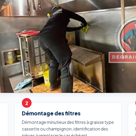
Démontage des filtres
Démontage minutieux des filtres à graisse type
cassette ou champignon, identification des
pièces à remplacer le cas échéant.