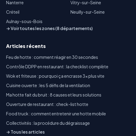
Nanterre
Vitry-sur-Seine
Créteil
Neuilly-sur-Seine
Aulnay-sous-Bois
→ Voir toutes les zones (8 départements)
Articles récents
Feu de hotte : comment réagir en 30 secondes
Contrôle DDPP en restaurant : la checklist complète
Wok et friteuse : pourquoi ça encrasse 3x plus vite
Cuisine ouverte : les 5 défis de la ventilation
Ma hotte fait du bruit : 8 causes et leurs solutions
Ouverture de restaurant : check-list hotte
Food truck : comment entretenir une hotte mobile
Collectivités : la procédure du dégraissage
→ Tous les articles