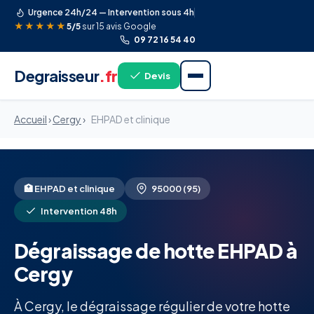
Urgence 24h/24 — Intervention sous 4h
★★★★★
5/5
sur 15 avis Google
09 72 16 54 40
Degraisseur
.fr
Devis
Accueil
›
Cergy
›
EHPAD et clinique
🏥 EHPAD et clinique
95000 (95)
Intervention 48h
Dégraissage de hotte EHPAD à
Cergy
À Cergy, le dégraissage régulier de votre hotte