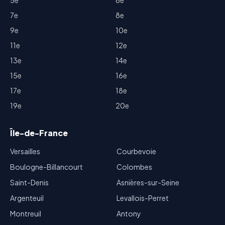
5e
6e
7e
8e
9e
10e
11e
12e
13e
14e
15e
16e
17e
18e
19e
20e
Île-de-France
Versailles
Courbevoie
Boulogne-Billancourt
Colombes
Saint-Denis
Asnières-sur-Seine
Argenteuil
Levallois-Perret
Montreuil
Antony