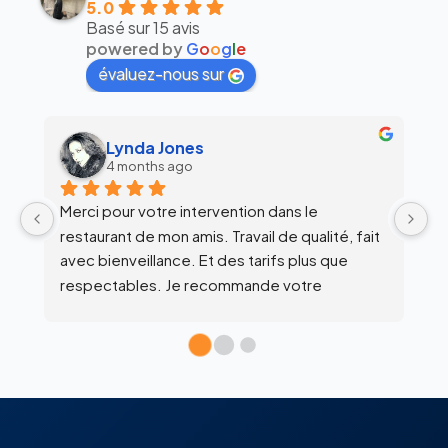
5.0
Basé sur 15 avis
powered by
G
o
o
g
l
e
évaluez-nous sur
alex siegfried
6 months ago
Équipe super clean !
Ul
 
c
l’