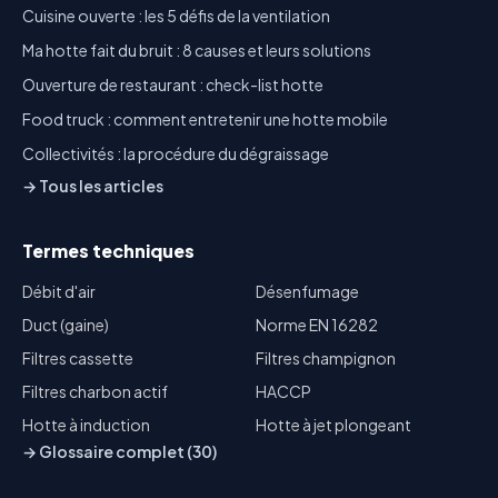
Cuisine ouverte : les 5 défis de la ventilation
Ma hotte fait du bruit : 8 causes et leurs solutions
Ouverture de restaurant : check-list hotte
Food truck : comment entretenir une hotte mobile
Collectivités : la procédure du dégraissage
→ Tous les articles
Termes techniques
Débit d'air
Désenfumage
Duct (gaine)
Norme EN 16282
Filtres cassette
Filtres champignon
Filtres charbon actif
HACCP
Hotte à induction
Hotte à jet plongeant
→ Glossaire complet (30)