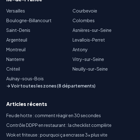
Versailles
Courbevoie
Boulogne-Billancourt
Colombes
Saint-Denis
Asnières-sur-Seine
Argenteuil
Levallois-Perret
Montreuil
Antony
Nanterre
Vitry-sur-Seine
Créteil
Neuilly-sur-Seine
Aulnay-sous-Bois
→ Voir toutes les zones (8 départements)
Articles récents
Feu de hotte : comment réagir en 30 secondes
Contrôle DDPP en restaurant : la checklist complète
Wok et friteuse : pourquoi ça encrasse 3x plus vite