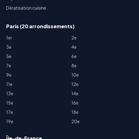
Dératisation cuisine
Paris (20 arrondissements)
1er
2e
3e
4e
5e
6e
7e
8e
9e
10e
11e
12e
13e
14e
15e
16e
17e
18e
19e
20e
Île-de-France