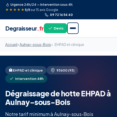
Urgence 24h/24 — Intervention sous 4h
★★★★★
5/5
sur 15 avis Google
09 72 16 54 40
Degraisseur
.fr
Devis
Accueil
›
Aulnay-sous-Bois
›
EHPAD et clinique
🏥 EHPAD et clinique
93600 (93)
Intervention 48h
Dégraissage de hotte EHPAD à
Aulnay-sous-Bois
Notre tarif minimum à Aulnay-sous-Bois