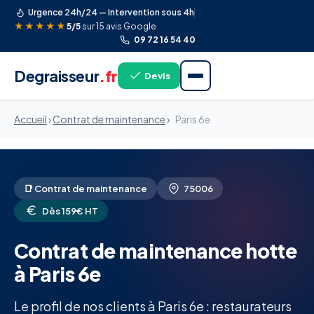
Urgence 24h/24 — Intervention sous 4h
★★★★★
5/5
sur 15 avis Google
09 72 16 54 40
Degraisseur
.fr
Devis
Accueil
›
Contrat de maintenance
›
Paris 6e
📑 Contrat de maintenance
75006
Dès 159€ HT
Contrat de maintenance hotte
à Paris 6e
Le profil de nos clients à Paris 6e : restaurateurs