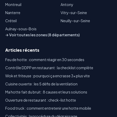
Montreuil
Antony
Nanterre
Vitry-sur-Seine
Créteil
Neuilly-sur-Seine
Aulnay-sous-Bois
→ Voir toutes les zones (8 départements)
Articles récents
Feu de hotte : comment réagir en 30 secondes
Contrôle DDPP en restaurant : la checklist complète
Wok et friteuse : pourquoi ça encrasse 3x plus vite
Cuisine ouverte : les 5 défis de la ventilation
Ma hotte fait du bruit : 8 causes et leurs solutions
Ouverture de restaurant : check-list hotte
Food truck : comment entretenir une hotte mobile
Collectivités : la procédure du dégraissage