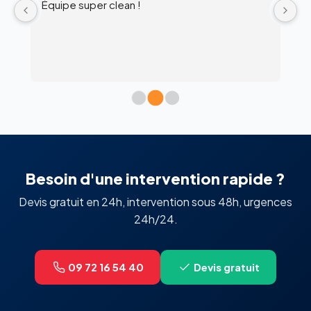
Équipe super clean !
Ul
 
c
l’
Besoin d'une intervention rapide ?
Devis gratuit en 24h, intervention sous 48h, urgences
24h/24.
09 72 16 54 40
Devis gratuit