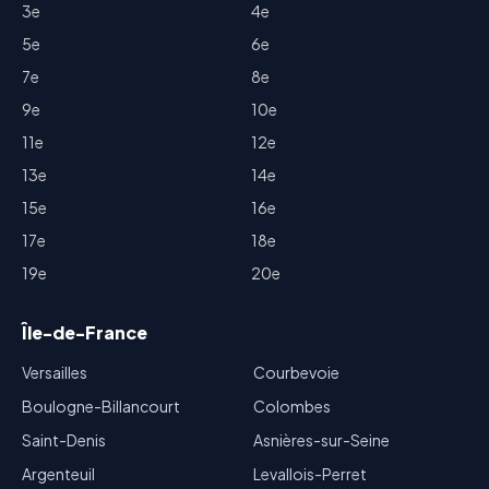
3e
4e
5e
6e
7e
8e
9e
10e
11e
12e
13e
14e
15e
16e
17e
18e
19e
20e
Île-de-France
Versailles
Courbevoie
Boulogne-Billancourt
Colombes
Saint-Denis
Asnières-sur-Seine
Argenteuil
Levallois-Perret