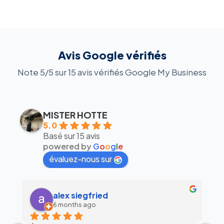
Avis Google vérifiés
Note 5/5 sur 15 avis vérifiés Google My Business
MISTER HOTTE
5.0
Basé sur 15 avis
powered by
G
o
o
g
l
e
évaluez-nous sur
alex siegfried
6 months ago