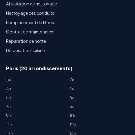
Attestation de nettoyage
Nettoyage des conduits
Remplacement de filtres
Contrat de maintenance
Réparation de hotte
Dératisation cuisine
Paris (20 arrondissements)
1er
2e
3e
4e
5e
6e
7e
8e
9e
10e
11e
12e
13e
14e