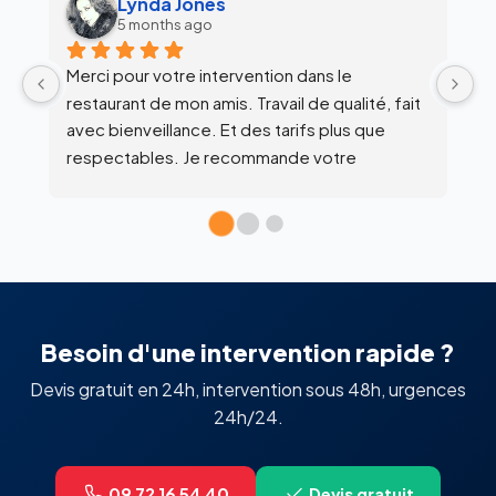
alex siegfried
6 months ago
 
Équipe super clean !
lité, fait 
s que 
e 
ci.
Besoin d'une intervention rapide ?
Devis gratuit en 24h, intervention sous 48h, urgences
24h/24.
09 72 16 54 40
Devis gratuit