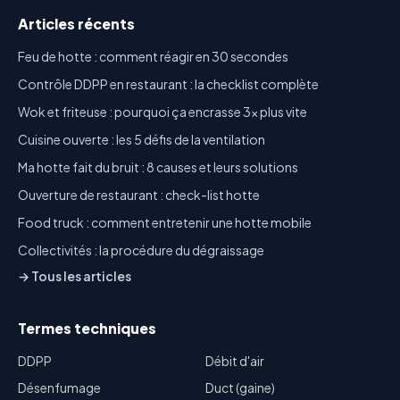
Articles récents
Feu de hotte : comment réagir en 30 secondes
Contrôle DDPP en restaurant : la checklist complète
Wok et friteuse : pourquoi ça encrasse 3x plus vite
Cuisine ouverte : les 5 défis de la ventilation
Ma hotte fait du bruit : 8 causes et leurs solutions
Ouverture de restaurant : check-list hotte
Food truck : comment entretenir une hotte mobile
Collectivités : la procédure du dégraissage
→ Tous les articles
Termes techniques
DDPP
Débit d'air
Désenfumage
Duct (gaine)