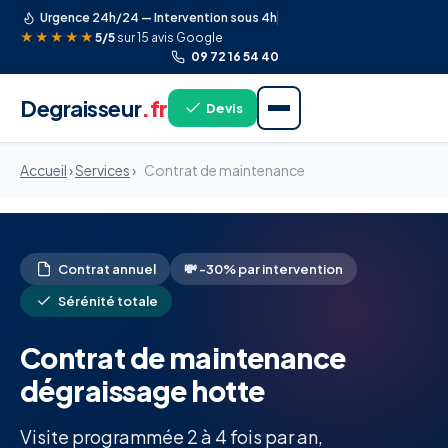
Urgence 24h/24 — Intervention sous 4h
★★★★★
5/5
sur 15 avis Google
09 72 16 54 40
Degraisseur
.fr
Devis
Accueil
›
Services
›
Contrat de maintenance
Contrat annuel
💸 -30% par intervention
Sérénité totale
Contrat de maintenance
dégraissage hotte
Visite programmée 2 à 4 fois par an,