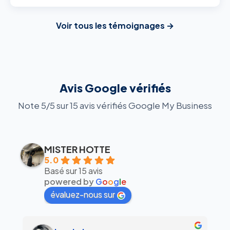
Voir tous les témoignages →
Avis Google vérifiés
Note 5/5 sur 15 avis vérifiés Google My Business
MISTER HOTTE
5.0
Basé sur 15 avis
powered by
G
o
o
g
l
e
évaluez-nous sur