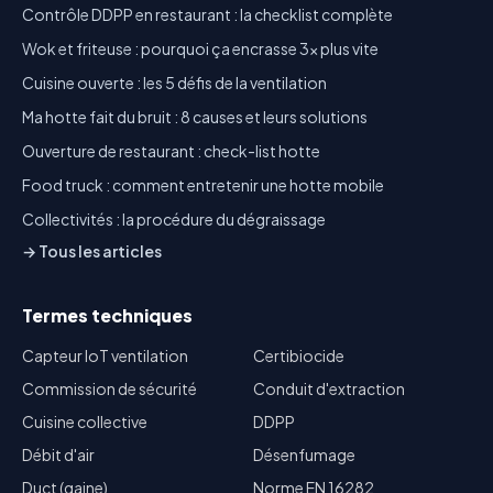
Contrôle DDPP en restaurant : la checklist complète
Wok et friteuse : pourquoi ça encrasse 3x plus vite
Cuisine ouverte : les 5 défis de la ventilation
Ma hotte fait du bruit : 8 causes et leurs solutions
Ouverture de restaurant : check-list hotte
Food truck : comment entretenir une hotte mobile
Collectivités : la procédure du dégraissage
→ Tous les articles
Termes techniques
Capteur IoT ventilation
Certibiocide
Commission de sécurité
Conduit d'extraction
Cuisine collective
DDPP
Débit d'air
Désenfumage
Duct (gaine)
Norme EN 16282