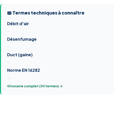
📖 Termes techniques à connaître
Débit d'air
…
Désenfumage
…
Duct (gaine)
…
Norme EN 16282
…
Glossaire complet (30 termes) →