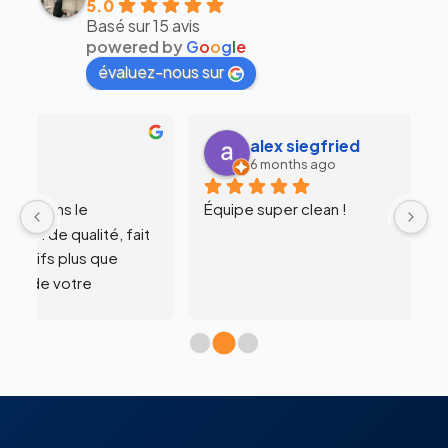
5.0
Basé sur 15 avis
powered by
G
o
o
g
l
e
évaluez-nous sur
alex siegfried
6 months ago
Équipe super clean !
Ul
 
c
l’