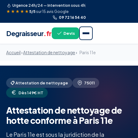
Urgence 24h/24 — Intervention sous 4h
★★★★★
5/5
sur 15 avis Google
09 72 16 54 40
Degraisseur
.fr
Devis
Accueil
›
Attestation de nettoyage
›
Paris 11e
📋 Attestation de nettoyage
75011
Dès 149€ HT
Attestation de nettoyage de
hotte conforme à Paris 11e
Le Paris 11e est sous la juridiction de la