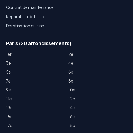
Contrat de maintenance
Réparation de hotte
Dératisation cuisine
Paris (20 arrondissements)
1er
2e
3e
4e
5e
6e
7e
8e
9e
10e
11e
12e
13e
14e
15e
16e
17e
18e