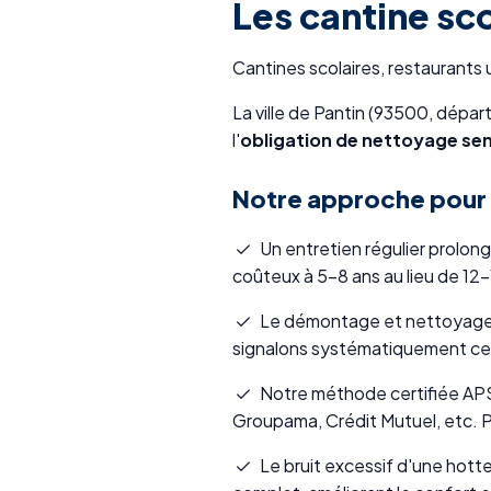
Les cantine sco
Cantines scolaires, restaurants u
La ville de Pantin (93500, dépar
l'
obligation de nettoyage sem
Notre approche pour l
Un entretien régulier prolon
coûteux à 5-8 ans au lieu de 12-
Le démontage et nettoyage de
signalons systématiquement ces
Notre méthode certifiée APSAD
Groupama, Crédit Mutuel, etc. P
Le bruit excessif d'une hott