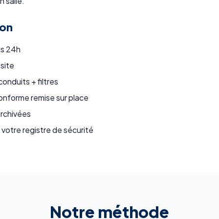
 salle.
ion
us 24h
 site
onduits + filtres
nforme remise sur place
rchivées
 votre registre de sécurité
Notre méthode