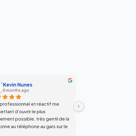
Kevin Nunes
Adelita :)
6 months ago
6 months ago
 professionnel et réactif me 
Intervention raide sous 2
ttant d’ouvrir le plus 
Beaucoup de sérieux, é
ement possible, très gentil de la 
efficace et travaillant 
nne au téléphone au gars sur le 
dans la cuisine ! Bravo
in