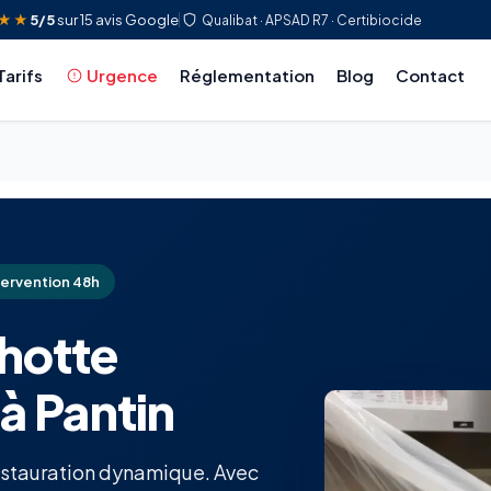
★★
5/5
sur 15 avis Google
Qualibat · APSAD R7 · Certibiocide
Tarifs
Urgence
Réglementation
Blog
Contact
tervention 48h
hotte
 à Pantin
restauration dynamique. Avec