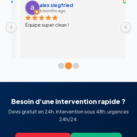
alex siegfried
6 months ago
Équipe super clean !
Ul
 
c
l’
Besoin d'une intervention rapide ?
Devis gratuit en 24h, intervention sous 48h, urgences
24h/24.