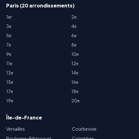
Paris (20 arrondissements)
1er
2e
3e
4e
5e
6e
7e
8e
9e
10e
11e
12e
13e
14e
15e
16e
17e
18e
19e
20e
Île-de-France
Versailles
Courbevoie
Boulogne-Billancourt
Colombes