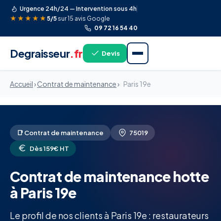
Urgence 24h/24 — Intervention sous 4h
★★★★★
5/5
sur 15 avis Google
09 72 16 54 40
Degraisseur
.fr
Devis
Accueil
›
Contrat de maintenance
›
Paris 19e
📑 Contrat de maintenance
75019
Dès 159€ HT
Contrat de maintenance hotte
à Paris 19e
Le profil de nos clients à Paris 19e : restaurateurs