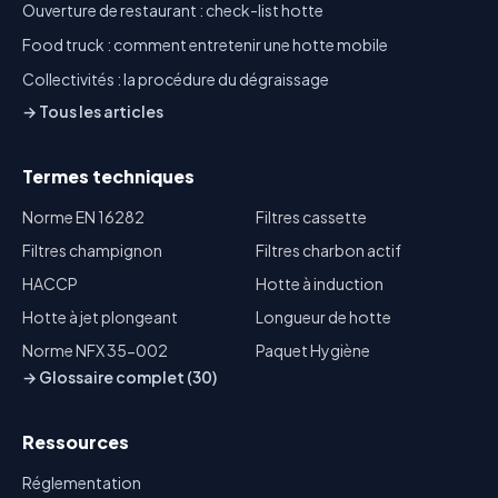
Ouverture de restaurant : check-list hotte
Food truck : comment entretenir une hotte mobile
Collectivités : la procédure du dégraissage
→ Tous les articles
Termes techniques
Norme EN 16282
Filtres cassette
Filtres champignon
Filtres charbon actif
HACCP
Hotte à induction
Hotte à jet plongeant
Longueur de hotte
Norme NFX 35-002
Paquet Hygiène
→ Glossaire complet (30)
Ressources
Réglementation