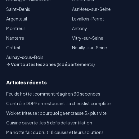
Saint-Denis
Asnières-sur-Seine
Argenteuil
Levallois-Perret
Montreuil
Antony
Nanterre
Vitry-sur-Seine
Créteil
Neuilly-sur-Seine
Aulnay-sous-Bois
→ Voir toutes les zones (8 départements)
Articles récents
Feu de hotte : comment réagir en 30 secondes
Contrôle DDPP en restaurant : la checklist complète
Wok et friteuse : pourquoi ça encrasse 3x plus vite
Cuisine ouverte : les 5 défis de la ventilation
Ma hotte fait du bruit : 8 causes et leurs solutions