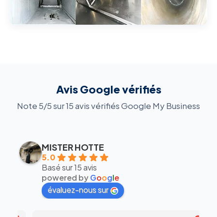
Avis Google vérifiés
Note 5/5 sur 15 avis vérifiés Google My Business
MISTER HOTTE
5.0
Basé sur 15 avis
powered by
G
o
o
g
l
e
évaluez-nous sur